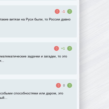
-1
акие витязи на Руси были, то России давно
+1
математические задачки и загадки, то это
...
0
 особыми способностями или даром, это
ый...