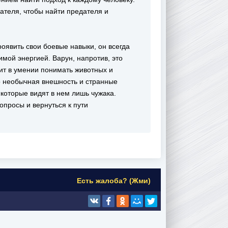
ателя, чтобы найти предателя и
оявить свои боевые навыки, он всегда
мой энергией. Варун, напротив, это
оит в умении понимать животных и
о необычная внешность и странные
оторые видят в нем лишь чужака.
опросы и вернуться к пути
Есть жалоба? (Жми)