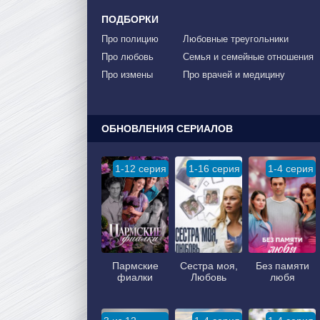
ПОДБОРКИ
Про полицию
Любовные треугольники
Про любовь
Семья и семейные отношения
Про измены
Про врачей и медицину
ОБНОВЛЕНИЯ СЕРИАЛОВ
1-12 серия
1-16 серия
1-4 серия
Пармские
Сестра моя,
Без памяти
фиалки
Любовь
любя