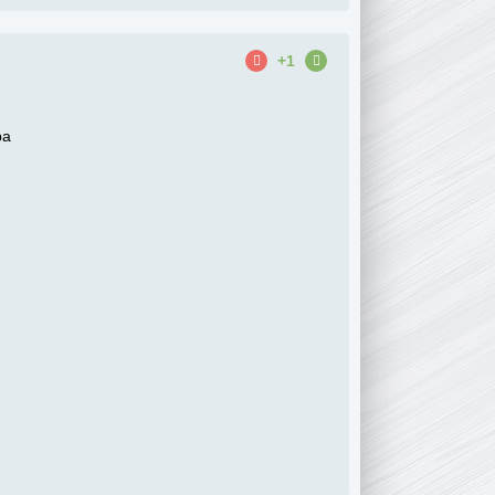
+1
ра