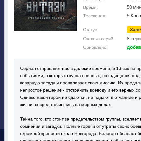
50 мин
Время:
5 Кан
Телеканал:
Зав
Статус:
8 сери
Сколько серий:
добав
Обновлено:
Сериал отправляет нас в далекие времена, в 13 век на п
событиями, в которых группа военных, находящаяся под
коварную засаду и проваливает свою миссию. Их предал
непростое решение - отстранить воеводу и его верных со
Однако наши герои не сдаются, не падают в отчаяние и 
жизни, сосредоточившись на мирных делах.
Тайна того, кто стоит за предательством группы, вселяет
сомнения и загадки. Полные горечи от утраты своих боев
скромной крепости около Новгорода. Белогор обладает б
проникнут стремлением к справедливости и обладает уме