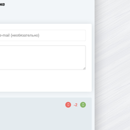
же
-2