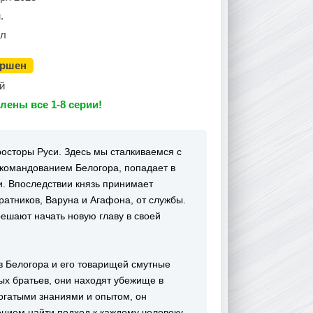
.
ал
ершен
й
лены все 1-8 серии!
росторы Руси. Здесь мы сталкиваемся с
 командованием Белогора, попадает в
и. Впоследствии князь принимает
ратников, Варуна и Агафона, от службы.
решают начать новую главу в своей
 в Белогора и его товарищей смутные
ых братьев, они находят убежище в
огатыми знаниями и опытом, он
нием найти подход к каждому человеку.