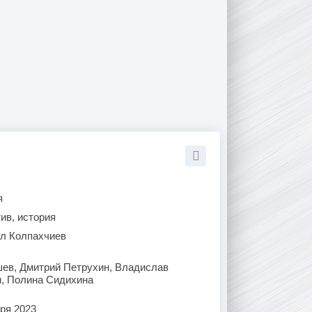
я
ив, история
л Колпахчиев
ев, Дмитрий Петрухин, Владислав
н, Полина Сидихина
ря 2023