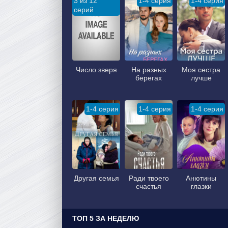
3 из 12
1-4 серия
1-4 серия
серий
Число зверя
На разных
Моя сестра
берегах
лучше
1-4 серия
1-4 серия
1-4 серия
Другая семья
Ради твоего
Анютины
счастья
глазки
ТОП 5 ЗА НЕДЕЛЮ