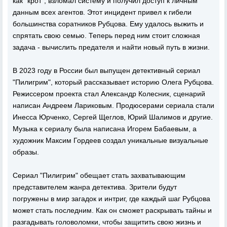
как "крот", взломал систему и получил доступ к личным
данным всех агентов. Этот инцидент привел к гибели
большинства соратников Рубцова. Ему удалось выжить и
спрятать свою семью. Теперь перед ним стоит сложная
задача - вычислить предателя и найти новый путь в жизни.
В 2023 году в России был выпущен детективный сериал
"Пилигрим", который рассказывает историю Олега Рубцова.
Режиссером проекта стал Александр Колесник, сценарий
написан Андреем Лариковым. Продюсерами сериала стали
Инесса Юрченко, Сергей Щеглов, Юрий Шалимов и другие.
Музыка к сериалу была написана Игорем Бабаевым, а
художник Максим Гордеев создал уникальные визуальные
образы.
Сериал "Пилигрим" обещает стать захватывающим
представителем жанра детектива. Зрители будут
погружены в мир загадок и интриг, где каждый шаг Рубцова
может стать последним. Как он сможет раскрывать тайны и
разгадывать головоломки, чтобы защитить свою жизнь и