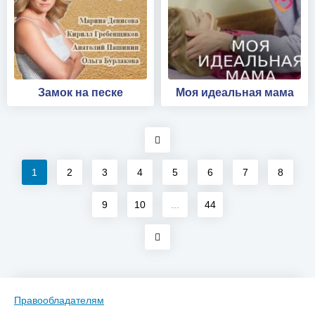
Замок на песке
Моя идеальная мама
1
2
3
4
5
6
7
8
9
10
...
44
Правообладателям