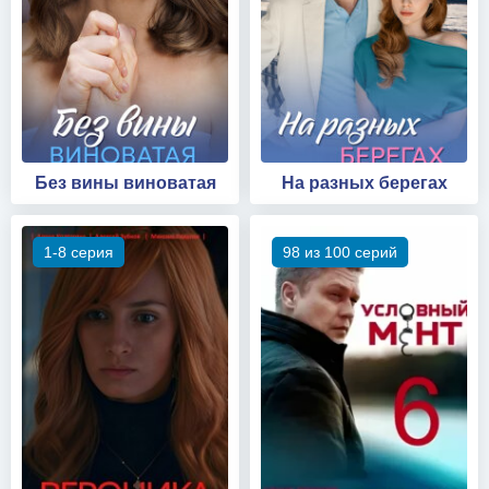
Без вины виноватая
На разных берегах
1-8 серия
98 из 100 серий