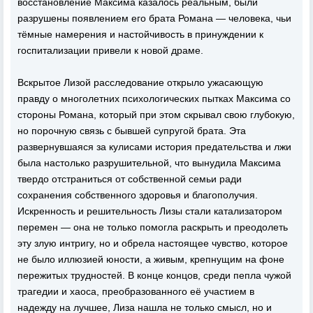
восстановление Максима казалось реальным, были
разрушены появлением его брата Романа — человека, чьи
тёмные намерения и настойчивость в принуждении к
госпитализации привели к новой драме.
Вскрытое Лизой расследование открыло ужасающую
правду о многолетних психологических пытках Максима со
стороны Романа, который при этом скрывал свою глубокую,
но порочную связь с бывшей супругой брата. Эта
развернувшаяся за кулисами история предательства и лжи
была настолько разрушительной, что вынудила Максима
твердо отстраниться от собственной семьи ради
сохранения собственного здоровья и благополучия.
Искренность и решительность Лизы стали катализатором
перемен — она не только помогла раскрыть и преодолеть
эту злую интригу, но и обрела настоящее чувство, которое
не было иллюзией юности, а живым, крепнущим на фоне
пережитых трудностей. В конце концов, среди пепла чужой
трагедии и хаоса, преобразованного её участием в
надежду на лучшее, Лиза нашла не только смысл, но и