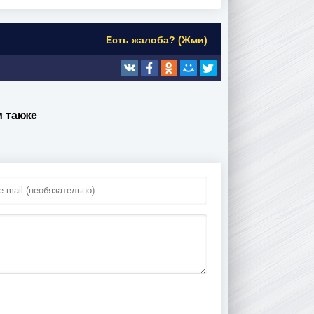
Есть жалоба? (Жми)
 также