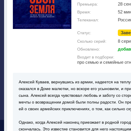
28 сен
Премьера:
52 мин
Время:
Росси
Телеканал:
Зав
Статус:
8 сери
Сколько серий:
добав
Обновлено:
Входит в подборки:
про семью и семейные от
Алексей Куваев, вернувшись из армии, надеется на теплу
оказался в Доме малютки, но вскоре его усыновили, и пр
сына. Алексей всегда чувствовал любовь и заботу со сто
мечты о возвращении домой были полны радости. Он пре
ей о своих армейских приключениях, о том, как сильно ск
Однако, когда Алексей наконец приезжает в родной город
скончалась. Это известие становится для него настоящи