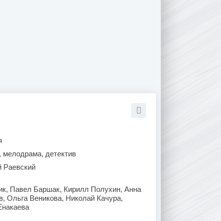
я
, мелодрама, детектив
й Раевский
ик, Павел Баршак, Кирилл Полухин, Анна
в, Ольга Веникова, Николай Качура,
Енакаева