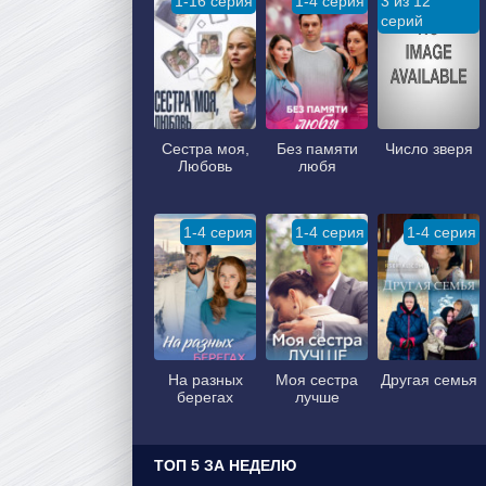
1-16 серия
1-4 серия
3 из 12
серий
Сестра моя,
Без памяти
Число зверя
Любовь
любя
1-4 серия
1-4 серия
1-4 серия
На разных
Моя сестра
Другая семья
берегах
лучше
ТОП 5 ЗА НЕДЕЛЮ