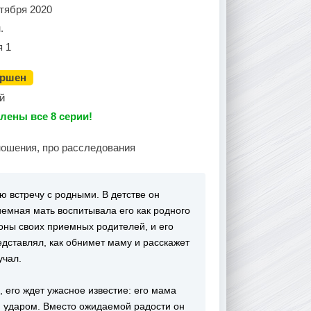
тября 2020
.
я 1
ершен
й
лены все 8 серии!
ношения, про расследования
ю встречу с родными. В детстве он
иемная мать воспитывала его как родного
роны своих приемных родителей, и его
дставлял, как обнимет маму и расскажет
учал.
, его ждет ужасное известие: его мама
м ударом. Вместо ожидаемой радости он