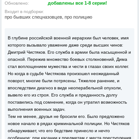
добавлены все 1-8 серии!
Обновлено:
Входит в подборки:
про бывших спецназовцев, про полицию
В глубине российской военной иерархии был человек, имя
которого вызывало уважение даже среди высших чинов:
Дмитрий Чистяков. Его служба в армии была насыщенной и
опасной. Пережив множество боевых столкновений, Дима
стал воплощением мужества и чести в глазах своих коллег.
Но когда в судьбе Чистякова произошел неожиданный
поворот, многие были потрясены. Тяжелое ранение, и
впоследствии диагноз в виде неоперабельной опухоли,
вывело его из строя. Его служба и преданность долгу
поставились под сомнение, когда он утратил возможность
выполнения военных задач.
Тем не менее, друзья не бросили его. Было предложено
новое начало в рядах криминальной полиции. Но Чистяков
обнаруживает, что его бедствие принесло и нечто
особенное: при касании к предметам с места преступления