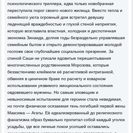
психологического триллера, едва только новобрачная
переступила порог своего нового жилища. Вместо тепла и
семейного уюта огромный дом встретил девушку
леденящей враждебностью и глухой стеной неприятия,
которую возглавила властная, холодная и деспотичная
экономка Зинаида, долгие годы безраздельно управлявшая
семейным бытом и открыто демонстрировавшая молодой
госпоже свое глубочайшее социальное презрение. За
спиной Саши не утихали ядовитые перешептывания
многочисленных родственников Морозова, которые
беззастенчиво клеймили её расчетливой интриганкой,
обвиняя в циничном браке по расчету и коварном
использовании уязвимого эмоционального состояния
овдовевшего мужчины. Но самым зловещим и
невыносимым испытанием для героини стала невидимая,
но почти физически осязаемая тень погибшей первой жены
Максима — Агаты. Её идеализированный до религиозного
фанатизма образ буквально пропитал собой каждый уголок
усадьбы, где все личные покои усопшей оставались