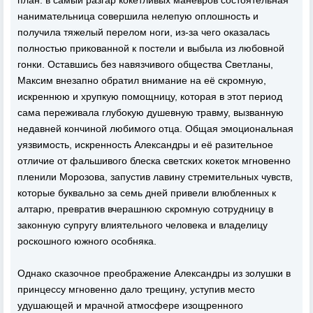
план: в самый разгар кокетливых маневров состоятельная
нанимательница совершила нелепую оплошность и
получила тяжелый перелом ноги, из-за чего оказалась
полностью прикованной к постели и выбыла из любовной
гонки. Оставшись без навязчивого общества Светланы,
Максим внезапно обратил внимание на её скромную,
искреннюю и хрупкую помощницу, которая в этот период
сама переживала глубокую душевную травму, вызванную
недавней кончиной любимого отца. Общая эмоциональная
уязвимость, искренность Александры и её разительное
отличие от фальшивого блеска светских кокеток мгновенно
пленили Морозова, запустив лавину стремительных чувств,
которые буквально за семь дней привели влюбленных к
алтарю, превратив вчерашнюю скромную сотрудницу в
законную супругу влиятельного человека и владелицу
роскошного южного особняка.
Однако сказочное преображение Александры из золушки в
принцессу мгновенно дало трещину, уступив место
удушающей и мрачной атмосфере изощренного