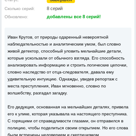
8 серий
Сколько серий:
добавлены все 8 серий!
Обновлено:
Иван Крутов, от природы одаренный невероятной
наблюдательностью и аналитическим умом, был словно
живой детектор, способный уловить мельчайшие детали,
которые ускользали от обычного взгляда. Его способность
анализировать информацию и строить логические цепочки,
словно наследство от отца-следователя, давала ему
удивительную интуицию. Однажды, увидев репортаж с
места преступления, Иван мгновенно, словно по
волшебству, разгадал загадку.
Его дедукция, основанная на мельчайших деталях, привела
его к улике, которая указывала на настоящего преступника.
С горящими от справедливости глазами, он отправился в
полицию, чтобы поделиться своим открытием. Но его слова
были встречены недоверием и скептицизмом.