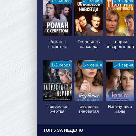
1-4 серия
1-4 серия
1-4 серия
Роман с
Останьтесь
Теория
секретом
навсегда
невероятности
1-2 серия
1-4 серия
1-4 серия
Напрасная
Без вины
Излечу твои
жертва
виноватая
раны
ТОП 5 ЗА НЕДЕЛЮ