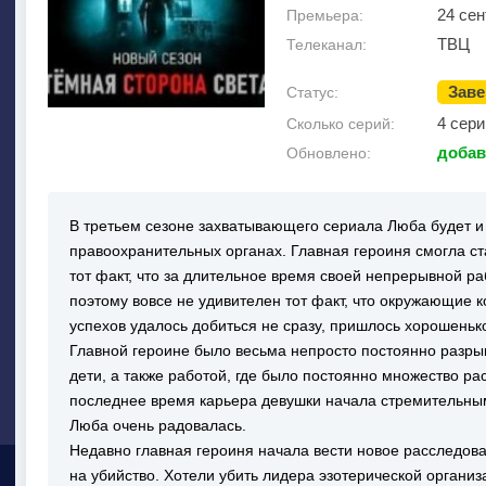
24 сен
Премьера:
ТВЦ
Телеканал:
Зав
Статус:
4 сери
Сколько серий:
добав
Обновлено:
В третьем сезоне захватывающего сериала Люба будет и
правоохранительных органах. Главная героиня смогла ст
тот факт, что за длительное время своей непрерывной р
поэтому вовсе не удивителен тот факт, что окружающие к
успехов удалось добиться не сразу, пришлось хорошеньк
Главной героине было весьма непросто постоянно разры
дети, а также работой, где было постоянно множество ра
последнее время карьера девушки начала стремительны
Люба очень радовалась.
Недавно главная героиня начала вести новое расследов
на убийство. Хотели убить лидера эзотерической организ