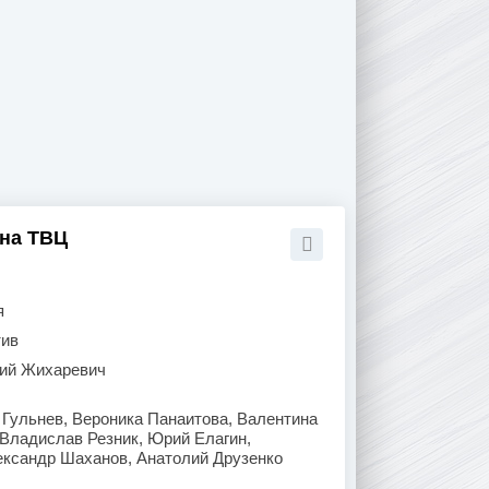
 на ТВЦ
я
тив
рий Жихаревич
Гульнев, Вероника Панаитова, Валентина
Владислав Резник, Юрий Елагин,
ксандр Шаханов, Анатолий Друзенко