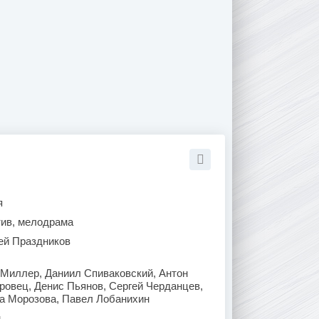
я
тив, мелодрама
ей Праздников
Миллер, Даниил Спиваковский, Антон
ровец, Денис Пьянов, Сергей Черданцев,
на Морозова, Павел Лобанихин
н