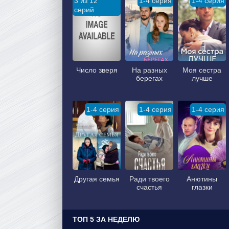
3 из 12
1-4 серия
1-4 серия
серий
Число зверя
На разных
Моя сестра
берегах
лучше
1-4 серия
1-4 серия
1-4 серия
Другая семья
Ради твоего
Анютины
счастья
глазки
ТОП 5 ЗА НЕДЕЛЮ