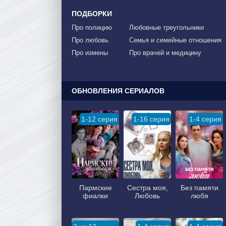
ПОДБОРКИ
Про полицию
Любовные треугольники
Про любовь
Семья и семейные отношения
Про измены
Про врачей и медицину
ОБНОВЛЕНИЯ СЕРИАЛОВ
1-12 серия
1-16 серия
1-4 серия
Пармские
Сестра моя,
Без памяти
фиалки
Любовь
любя