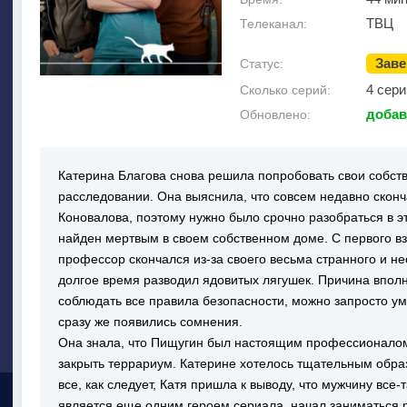
ТВЦ
Телеканал:
Зав
Статус:
4 сери
Сколько серий:
добав
Обновлено:
Катерина Благова снова решила попробовать свои собст
расследовании. Она выяснила, что совсем недавно скон
Коновалова, поэтому нужно было срочно разобраться в 
найден мертвым в своем собственном доме. С первого вз
профессор скончался из-за своего весьма странного и не
долгое время разводил ядовитых лягушек. Причина вполн
соблюдать все правила безопасности, можно запросто ум
сразу же появились сомнения.
Она знала, что Пищугин был настоящим профессионалом,
закрыть террариум. Катерине хотелось тщательным обра
все, как следует, Катя пришла к выводу, что мужчину все
является еще одним героем сериала, начал заниматься 