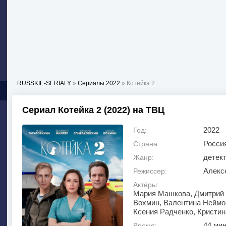
RUSSKIE-SERIALY
»
Сериалы 2022
» Котейка 2
Сериал Котейка 2 (2022) на ТВЦ
2022
Год:
Росси
Страна:
детек
Жанр:
Алекс
Режиссер:
Актёры:
Мария Машкова, Дмитрий 
Вохмин, Валентина Неймо
Ксения Радченко, Кристи
44 ми
Время: