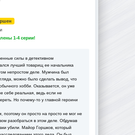
ершен
и
лены 1-4 серии!
венные силы в детективном
чался лучший товарищ ее начальника
этом непростом деле. Мужчина был
гляда, можно было сделать вывод, что
обычного хобби. Оказывается, он уже
е себе реальная, ведь если не
ереть. Но почему-то у главной героини
 поэтому он просто на просто не мог не
зом разобраться в этом деле. Обдумав
-таки убили. Майор Горшков, который
расследованием этого дела. Он был