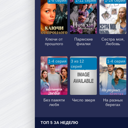
1-8 серия
1-12 серия
1-16 серия
Ключи от
Пармские
Сестра моя,
прошлого
фиалки
Любовь
1-4 серия
3 из 12
1-4 серия
серий
Без памяти
Число зверя
На разных
любя
берегах
ТОП 5 ЗА НЕДЕЛЮ