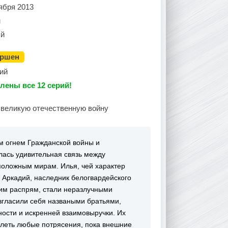
ября 2013
н
й
ершен
ий
лены все 12 серий!
о великую отечественную войну
ом огнем Гражданской войны и
лась удивительная связь между
оложным мирам. Илья, чей характер
 Аркадий, наследник белогвардейского
им распрям, стали неразлучными
згласили себя назваными братьями,
ности и искренней взаимовыручки. Их
олеть любые потрясения, пока внешние