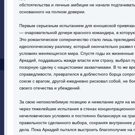
обстоятельства и личные амбиции не начали подтачивать
основанного на полном доверии.
Первым серьезным испытанием для юношеской привязанн
— очаровательной дочери красного командира, в котору
Это романтическое соперничество стало лишь прелюдией
идеологическому разлому, который окончательно развел 
условиях меняющегося мира. Спустя годы их жизненные
Аркадий, поддавшись жажде власти или страху, выбрал п
позорную сделку с нацистскими захватчиками. В то же в
справедливости, превратился в доблестного борца сопро
союзе с врагом, другой ежедневно рисковал собой, не бо
своего отечества и убеждений.
За свою непоколебимую позицию и нежелание идти на 
через тяжелейшие испытания в стенах концентрационного
нечеловеческих условиях и постоянно балансируя на гран
правильности сделанного выбора, сохраняя внутреннее д
дела. Пока Аркадий пытался выстроить благополучие на 