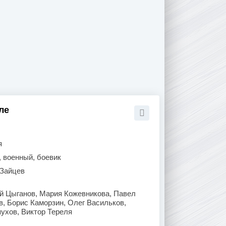
ле
я
, военный, боевик
 Зайцев
ий Цыганов, Мария Кожевникова, Павел
в, Борис Каморзин, Олег Васильков,
ухов, Виктор Тереля