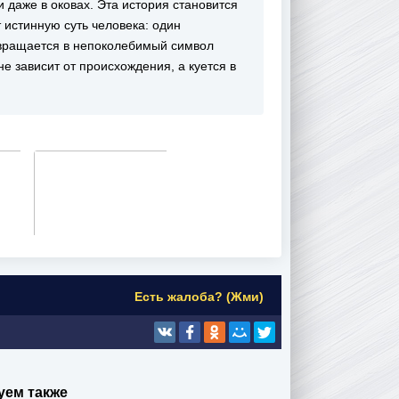
 даже в оковах. Эта история становится
 истинную суть человека: один
ревращается в непоколебимый символ
не зависит от происхождения, а куется в
Есть жалоба? (Жми)
уем также