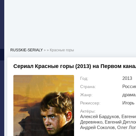
RUSSKIE-SERIALY
»
» Красные горы
Сериал Красные горы (2013) на Первом кана
2013
Год:
Росси
Страна:
драма
Жанр:
Игорь
Режиссер:
Актёры:
Алексей Бардуков, Евген
Деревянко, Евгений Дятло
Андрей Соколов, Олег Лоп