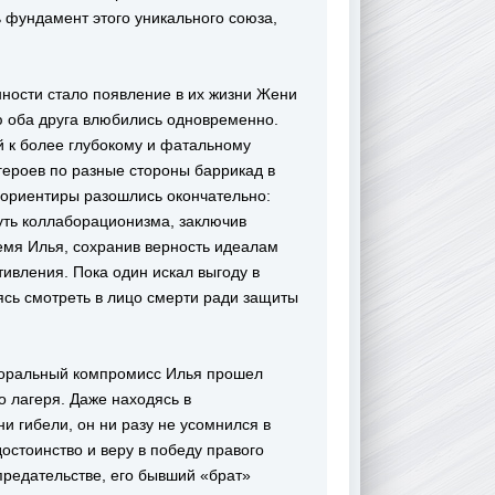
 фундамент этого уникального союза,
ости стало появление в их жизни Жени
ю оба друга влюбились одновременно.
 к более глубокому и фатальному
героев по разные стороны баррикад в
 ориентиры разошлись окончательно:
уть коллаборационизма, заключив
ремя Илья, сохранив верность идеалам
тивления. Пока один искал выгоду в
ясь смотреть в лицо смерти ради защиты
моральный компромисс Илья прошел
 лагеря. Даже находясь в
и гибели, он ни разу не усомнился в
остоинство и веру в победу правого
предательстве, его бывший «брат»