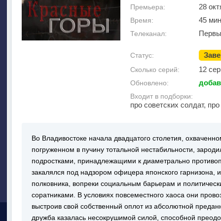
28 окт
Премьера:
45 ми
Время:
Первы
Телеканал:
Зав
Статус:
12 сер
Сколько серий:
добав
Обновлено:
Входит в подборки:
про советских солдат, пр
Во Владивостоке начала двадцатого столетия, охваченн
погруженном в пучину тотальной нестабильности, зароди
подростками, принадлежащими к диаметрально противоп
закалялся под надзором офицера японского гарнизона, и
полковника, вопреки социальным барьерам и политическ
соратниками. В условиях повсеместного хаоса они прово
выстроив свой собственный оплот из абсолютной предан
дружба казалась несокрушимой силой, способной преод