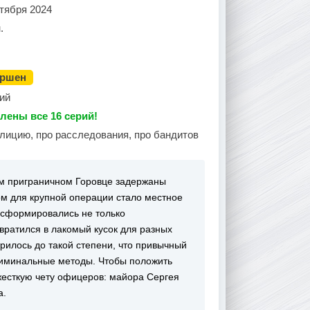
тября 2024
.
ершен
ий
лены все 16 серий!
олицию, про расследования, про бандитов
м приграничном Горовце задержаны
м для крупной операции стало местное
о сформировались не только
вратился в лакомый кусок для разных
рилось до такой степени, что привычный
криминальные методы. Чтобы положить
 жесткую чету офицеров: майора Сергея
а.