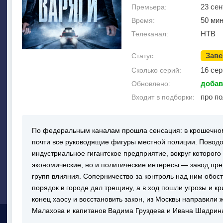
23 сен
Премьера:
50 мин
Время:
НТВ
Телеканал:
Зав
Статус:
16 сер
Сколько серий:
добав
Обновлено:
про п
Входит в подборки:
По федеральным каналам прошла сенсация: в крошечно
почти все руководящие фигуры местной полиции. Поводо
индустриальное гигантское предприятие, вокруг которог
экономические, но и политические интересы — завод пре
групп влияния. Соперничество за контроль над ним обост
порядок в городе дал трещину, а в ход пошли угрозы и 
конец хаосу и восстановить закон, из Москвы направили
Малахова и капитанов Вадима Груздева и Ивана Шадрин