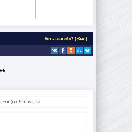
Есть жалоба? (Жми)
же