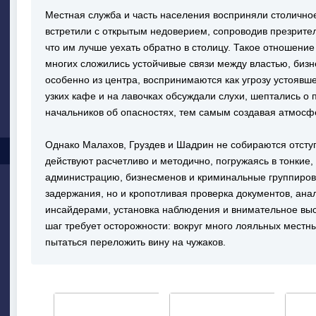
Местная служба и часть населения восприняли столично
встретили с открытым недоверием, сопроводив презрите
что им лучше уехать обратно в столицу. Такое отношени
многих сложились устойчивые связи между властью, биз
особенно из центра, воспринимаются как угрозу устоявш
узких кафе и на лавочках обсуждали слухи, шептались о
начальников об опасностях, тем самым создавая атмосф
Однако Малахов, Груздев и Шадрин не собираются отсту
действуют расчетливо и методично, погружаясь в тонкие
администрацию, бизнесменов и криминальные группировк
задержания, но и кропотливая проверка документов, ана
инсайдерами, установка наблюдения и внимательное вы
шаг требует осторожности: вокруг много лояльных местны
пытаться переложить вину на чужаков.