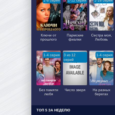
1-8 серия
1-12 серия
1-16 серия
Ключи от
Пармские
Сестра моя,
прошлого
фиалки
Любовь
1-4 серия
3 из 12
1-4 серия
серий
Без памяти
Число зверя
На разных
любя
берегах
ТОП 5 ЗА НЕДЕЛЮ