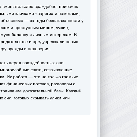
е вмешательство враждебно: приезжих
льными кличками «варяги» и намеками,
е объяснимо — за годы безнаказанности у
несом и преступным миром; чужие,
емуся балансу и личным интересам. В
 предательстве и предупреждали новых
еру вражды и недоверия.
пать перед враждебностью: они
, многослойные связи, связывающие
и. Их работа — это не только громкие
лиз финансовых потоков, разговоры с
страивание доказательной базы. Каждый
х сил, готовых скрывать улики или