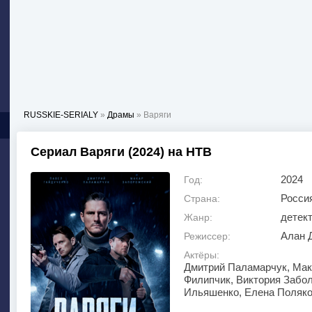
RUSSKIE-SERIALY
»
Драмы
» Варяги
Сериал Варяги (2024) на НТВ
2024
Год:
Росси
Страна:
детект
Жанр:
Алан 
Режиссер:
Актёры:
Дмитрий Паламарчук, Мак
Филипчик, Виктория Забол
Ильяшенко, Елена Поляко