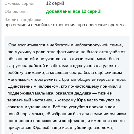
12 серий
Сколько серий:
добавлены все 12 серий!
Обновлено:
Входит в подборки:
про семью и семейные отношения, про советские времена
Юра воспитывался в небогатой и неблагополучной семье,
где мужчину в роли отца фактически не было: отец ушёл от
обязанностей и не участвовал в жизни сына, мама была
загружена работой и заботами и едва успевала уделять
ребёнку внимание, а младшая сестра была ещё слишком
маленькой, чтобы делить с братом общие интересы и игры.
Единственным человеком, кто по-настоящему понимал и
поддерживал мальчика, оказался дедушка — тихий и
терпеливый наставник, к которому Юра часто тянулся за
советом и утешением. Всё это усугублял приход в дом
новой пары мамы; её избранник был для семьи источником
постоянного напряжения и конфликтов, и именно из-за его
присутствия Юра всё чаще искал убежище вне дома,