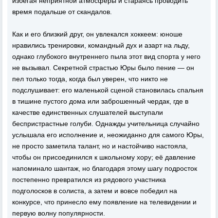
избегая неприятной атмосферы и стараясь проводить
время подальше от скандалов.
Как и его близкий друг, он увлекался хоккеем: юноше
нравились тренировки, командный дух и азарт на льду,
однако глубокого внутреннего пыла этот вид спорта у него
не вызывал. Секретной страстью Юры было пение — он
пел только тогда, когда был уверен, что никто не
подслушивает: его маленькой сценой становилась спальня
в тишине пустого дома или заброшенный чердак, где в
качестве единственных слушателей выступали
беспристрастные голуби. Однажды учительница случайно
услышала его исполнение и, неожиданно для самого Юры,
не просто заметила талант, но и настойчиво настояла,
чтобы он присоединился к школьному хору; её давление
напоминало шантаж, но благодаря этому шагу подросток
постепенно превратился из рядового участника
подголосков в солиста, а затем и вовсе победил на
конкурсе, что принесло ему появление на телевидении и
первую волну популярности.