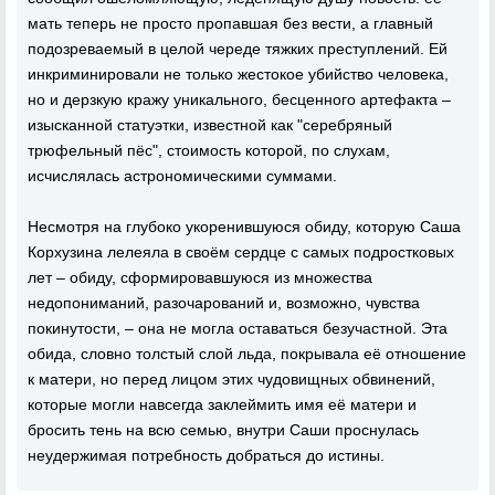
мать теперь не просто пропавшая без вести, а главный
подозреваемый в целой череде тяжких преступлений. Ей
инкриминировали не только жестокое убийство человека,
но и дерзкую кражу уникального, бесценного артефакта –
изысканной статуэтки, известной как "серебряный
трюфельный пёс", стоимость которой, по слухам,
исчислялась астрономическими суммами.
Несмотря на глубоко укоренившуюся обиду, которую Саша
Корхузина лелеяла в своём сердце с самых подростковых
лет – обиду, сформировавшуюся из множества
недопониманий, разочарований и, возможно, чувства
покинутости, – она не могла оставаться безучастной. Эта
обида, словно толстый слой льда, покрывала её отношение
к матери, но перед лицом этих чудовищных обвинений,
которые могли навсегда заклеймить имя её матери и
бросить тень на всю семью, внутри Саши проснулась
неудержимая потребность добраться до истины.