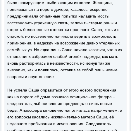
было шокирующим, выбивающим из колеи. Женщина,
появившаяся на пороге дочери, казалось, искренне
предпринимала отчаянные попытки наладить мосты,
восстановить утраченную связь, залечить старые раны и
стереть болезненные отпечатки прошлого. Саша, хоть и с
опаской, но постепенно начинала верить в возможность
примирения, в надежду на возрождение давно утерянных
семейных уз. Но едва лишь Саше начало казаться, что в их
отношениях забрезжил слабый огонёк надежды, как мать
вновь растворилась в неизвестности, исчезнув так же
внезапно, как и появилась, оставив за собой лишь новые
вопросы и опустошение.
Не успела Саша оправиться от этого нового потрясения,
как на пороге её дома возникла официальная фигура –
следователь, чьё появление предвещало лишь новые
беды. Атмосфера мгновенно наполнилась напряжением, а
его вопросы касались исключительно матери Саши, её
недавнего пребывания и исчезновения. Следователь
сообщил ошеломляющую, леденящую душу новость: её