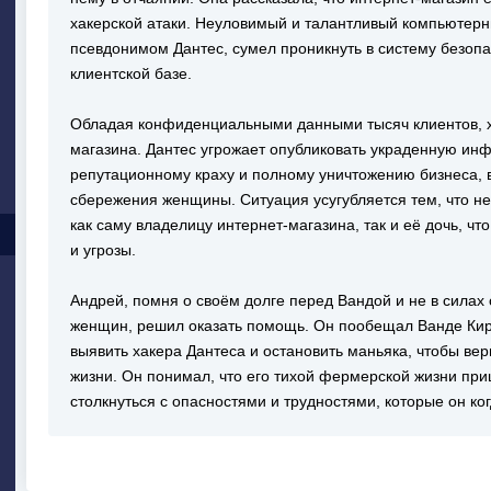
хакерской атаки. Неуловимый и талантливый компьютер
псевдонимом Дантес, сумел проникнуть в систему безопа
клиентской базе.
Обладая конфиденциальными данными тысяч клиентов, х
магазина. Дантес угрожает опубликовать украденную ин
репутационному краху и полному уничтожению бизнеса, в
сбережения женщины. Ситуация усугубляется тем, что н
как саму владелицу интернет-магазина, так и её дочь, ч
и угрозы.
Андрей, помня о своём долге перед Вандой и не в силах
женщин, решил оказать помощь. Он пообещал Ванде Кир
выявить хакера Дантеса и остановить маньяка, чтобы вер
жизни. Он понимал, что его тихой фермерской жизни при
столкнуться с опасностями и трудностями, которые он ког