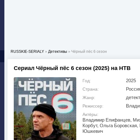
RUSSKIE-SERIALY
»
Детективы
» Чёрный пёс 6 сезон
Сериал Чёрный пёс 6 сезон (2025) на НТВ
2025
Год:
Росси
Страна:
детект
Жанр:
Влади
Режиссер:
Актёры:
Владимир Епифанцев, Мих
Корбут, Ольга Боровская,
Юшкевич