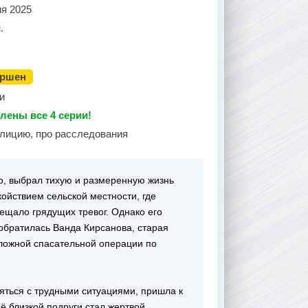
ня 2025
.
ершен
и
лены все 4 серии!
олицию, про расследования
о, выбрал тихую и размеренную жизнь
ойствием сельской местности, где
ещало грядущих тревог. Однако его
обратилась Ванда Кирсанова, старая
 сложной спасательной операции по
яться с трудными ситуациями, пришла к
её близкой подруги стал жертвой