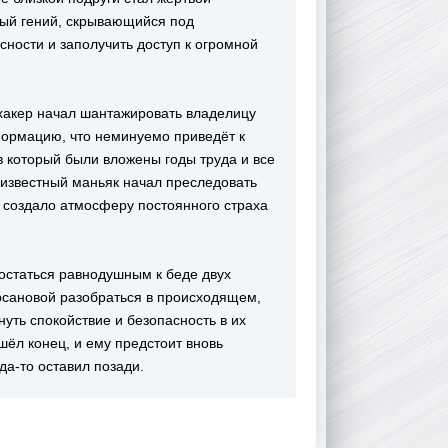
ный гений, скрывающийся под
сности и заполучить доступ к огромной
акер начал шантажировать владелицу
формацию, что неминуемо приведёт к
 который были вложены годы труда и все
еизвестный маньяк начал преследовать
то создало атмосферу постоянного страха
 остаться равнодушным к беде двух
сановой разобраться в происходящем,
нуть спокойствие и безопасность в их
шёл конец, и ему предстоит вновь
да-то оставил позади.