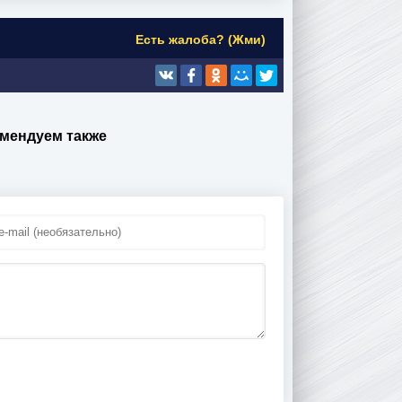
Есть жалоба? (Жми)
омендуем также