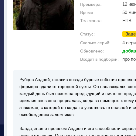
12 ию
Премьера:
50 мин
Время:
НТВ
Телеканал:
Зав
Статус:
4 сери
Сколько серий:
добав
Обновлено:
про п
Входит в подборки:
Рубцов Андрей, оставив позади бурные события прошлог
фермера вдали от городской суеты. Он наслаждался спок
каждый день был похож на предыдущий и ничто не предв
идиллия внезапно прервалась, когда за помощью к нему 
знакомая, с которой он когда-то участвовал в опасной и
освобождению заложников.
Ванда, зная о прошлом Андрея и его способности справл
нему в отчаянии. Она рассказала, что интернет-магазин 