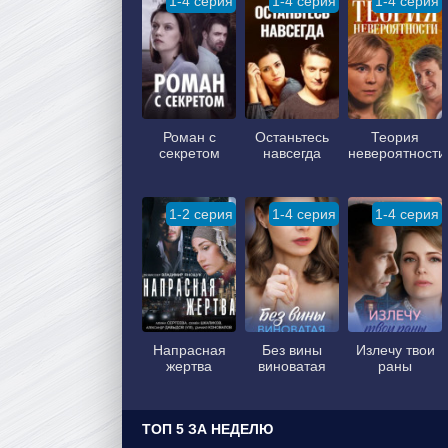
1-4 серия
1-4 серия
1-4 серия
Роман с
Останьтесь
Теория
секретом
навсегда
невероятности
1-2 серия
1-4 серия
1-4 серия
Напрасная
Без вины
Излечу твои
жертва
виноватая
раны
ТОП 5 ЗА НЕДЕЛЮ