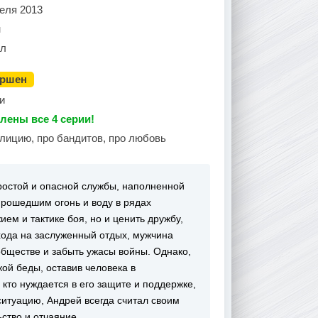
еля 2013
н
ал
ершен
и
лены все 4 серии!
олицию, про бандитов, про любовь
ростой и опасной службы, наполненной
рошедшим огонь и воду в рядах
ием и тактике боя, но и ценить дружбу,
хода на заслуженный отдых, мужчина
обществе и забыть ужасы войны. Однако,
ой беды, оставив человека в
кто нуждается в его защите и поддержке,
итуацию, Андрей всегда считал своим
ьство и отчаяние.