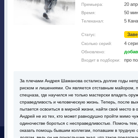
20 апр
Премьера:
50 ми
Время:
5 Кан
Телеканал:
Зав
Статус:
4 сери
Сколько серий:
добав
Обновлено:
про п
Входит в подборки:
За плечами Андрея Шаманова остались долгие годы неп
риском и лишениями. Он является отставным майором, п
спецназа, где научился не только мастерски владеть оруж
справедливость и человеческую жизнь. Теперь, после вы
пытается освоиться в мирной жизни, найти своё место в 
Андрей не из тех, кто может равнодушно пройти мимо чуж
одиночестве бороться с несправедливостью. Помочь тем, 
оказать помощь бывшим коллегам, попавшим в трудную с
долгом, ведь он не понаслышке знал, что такое предател