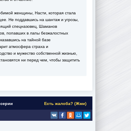
юбимой женщины, Насти, которая стала
щее. Не поддавшись на шантаж и угрозы,
тоящий спецназовец, Шаманов
ков, попавших в лапы безжалостных
оказавшись на тайной базе
царит атмосфера страха и
родство и мужество собственной жизнью,
остановятся ни перед чем, чтобы защитить
 серии
Есть жалоба? (Жми)