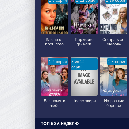
1-8 серия
1-12 серия
1-16 серия
Ключи от
Пармские
Сестра моя,
прошлого
фиалки
Любовь
1-4 серия
3 из 12
1-4 серия
серий
Без памяти
Число зверя
На разных
любя
берегах
ТОП 5 ЗА НЕДЕЛЮ