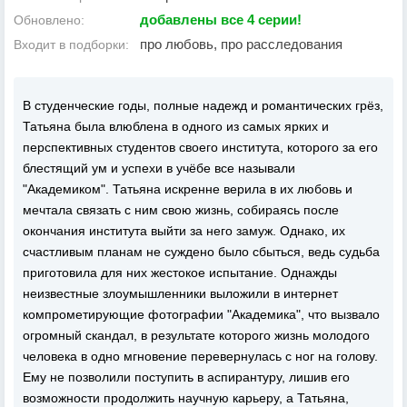
добавлены все 4 серии!
Обновлено:
про любовь, про расследования
Входит в подборки:
В студенческие годы, полные надежд и романтических грёз,
Татьяна была влюблена в одного из самых ярких и
перспективных студентов своего института, которого за его
блестящий ум и успехи в учёбе все называли
"Академиком". Татьяна искренне верила в их любовь и
мечтала связать с ним свою жизнь, собираясь после
окончания института выйти за него замуж. Однако, их
счастливым планам не суждено было сбыться, ведь судьба
приготовила для них жестокое испытание. Однажды
неизвестные злоумышленники выложили в интернет
компрометирующие фотографии "Академика", что вызвало
огромный скандал, в результате которого жизнь молодого
человека в одно мгновение перевернулась с ног на голову.
Ему не позволили поступить в аспирантуру, лишив его
возможности продолжить научную карьеру, а Татьяна,