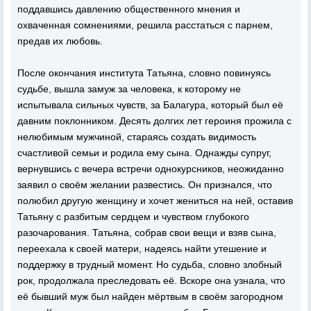
поддавшись давлению общественного мнения и
охваченная сомнениями, решила расстаться с парнем,
предав их любовь.
После окончания института Татьяна, словно повинуясь
судьбе, вышла замуж за человека, к которому не
испытывала сильных чувств, за Балагура, который был её
давним поклонником. Десять долгих лет героиня прожила с
нелюбимым мужчиной, стараясь создать видимость
счастливой семьи и родила ему сына. Однажды супруг,
вернувшись с вечера встречи однокурсников, неожиданно
заявил о своём желании развестись. Он признался, что
полюбил другую женщину и хочет жениться на ней, оставив
Татьяну с разбитым сердцем и чувством глубокого
разочарования. Татьяна, собрав свои вещи и взяв сына,
переехала к своей матери, надеясь найти утешение и
поддержку в трудный момент. Но судьба, словно злобный
рок, продолжала преследовать её. Вскоре она узнала, что
её бывший муж был найден мёртвым в своём загородном