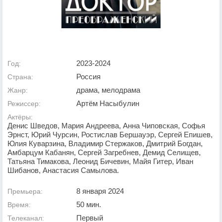
2023-2024
Год:
Россия
Страна:
драма, мелодрама
Жанр:
Артём Насыбулин
Режиссер:
Актёры:
Денис Шведов, Мария Андреева, Анна Чиповская, Софья
Эрнст, Юрий Чурсин, Ростислав Бершауэр, Сергей Епишев,
Юлия Куварзина, Владимир Стержаков, Дмитрий Богдан,
Амбарцум Кабанян, Сергей Загребнев, Демид Селищев,
Татьяна Тимакова, Леонид Бичевин, Майя Гитер, Иван
Шибанов, Анастасия Самылова.
8 января 2024
Премьера:
50 мин.
Время:
Первый
Телеканал: