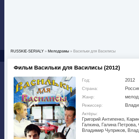
RUSSKIE-SERIALY
»
Мелодрамы
» Васильки для Василисы
Фильм Васильки для Василисы (2012)
2012
Год:
Росси
Страна:
мелод
Жанр:
Влади
Режиссер:
Актёры:
Григорий Антипенко, Кари
Галкина, Галина Петрова,
Владимир Чуприков, Влад