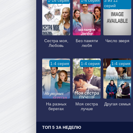
1-16 серия
1-4 серия
3 из 12
серий
Сестра моя,
Без памяти
Число зверя
Любовь
любя
1-4 серия
1-4 серия
1-4 серия
На разных
Моя сестра
Другая семья
берегах
лучше
ТОП 5 ЗА НЕДЕЛЮ