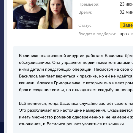
23 ию
Премьера:
92 мин
Время:
Зав
Статус:
про л
Входит в подборки:
В клинике пластической хирургии работает Василиса Дём
обслуживанием. Она управляет первичными контактами 
ними детали предстоящих операций. Несмотря на своё об
Василиса мечтает вернуться к практике, но ей не удаётс
клиники, Алексея Григорьевича, с которым она имеет ро
брак и создание семьи, но откладывает свадьбу на неоп
Всё меняется, когда Василиса случайно застаёт своего н
Это разоблачает его настоящие намерения. Оказывается,
иметь множество романов одновременно и не намерен же
отношения, и Василиса решает уволиться из клиники.