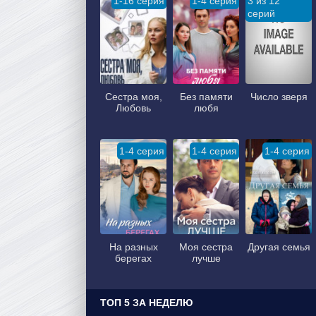
1-16 серия
1-4 серия
3 из 12
серий
Сестра моя,
Без памяти
Число зверя
Любовь
любя
1-4 серия
1-4 серия
1-4 серия
На разных
Моя сестра
Другая семья
берегах
лучше
ТОП 5 ЗА НЕДЕЛЮ