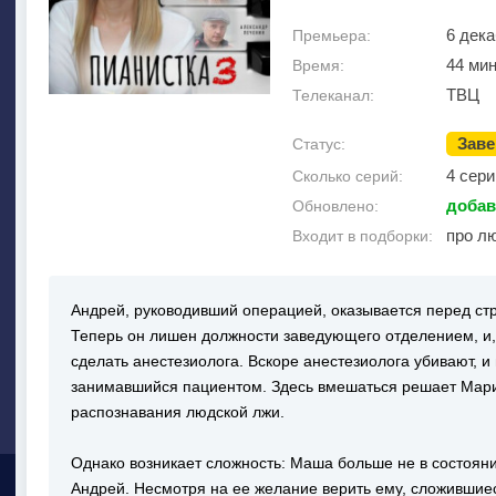
6 дека
Премьера:
44 ми
Время:
ТВЦ
Телеканал:
Зав
Статус:
4 сери
Сколько серий:
добав
Обновлено:
про л
Входит в подборки:
Андрей, руководивший операцией, оказывается перед ст
Теперь он лишен должности заведующего отделением, и,
сделать анестезиолога. Вскоре анестезиолога убивают, и 
занимавшийся пациентом. Здесь вмешаться решает Мари
распознавания людской лжи.
Однако возникает сложность: Маша больше не в состоянии
Андрей. Несмотря на ее желание верить ему, сложившие