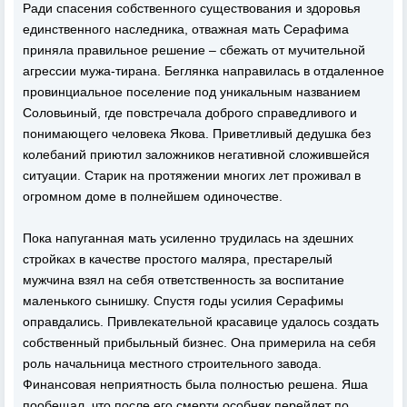
Ради спасения собственного существования и здоровья
единственного наследника, отважная мать Серафима
приняла правильное решение – сбежать от мучительной
агрессии мужа-тирана. Беглянка направилась в отдаленное
провинциальное поселение под уникальным названием
Соловьиный, где повстречала доброго справедливого и
понимающего человека Якова. Приветливый дедушка без
колебаний приютил заложников негативной сложившейся
ситуации. Старик на протяжении многих лет проживал в
огромном доме в полнейшем одиночестве.
Пока напуганная мать усиленно трудилась на здешних
стройках в качестве простого маляра, престарелый
мужчина взял на себя ответственность за воспитание
маленького сынишку. Спустя годы усилия Серафимы
оправдались. Привлекательной красавице удалось создать
собственный прибыльный бизнес. Она примерила на себя
роль начальница местного строительного завода.
Финансовая неприятность была полностью решена. Яша
пообещал, что после его смерти особняк перейдет по