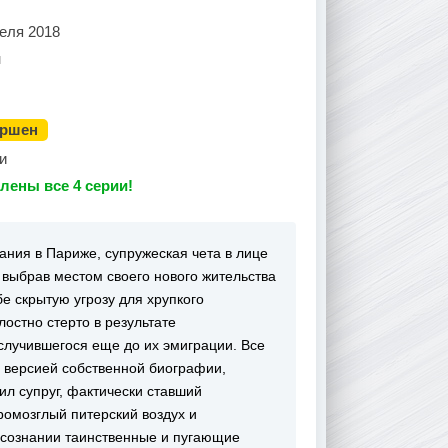
еля 2018
н
ершен
и
лены все 4 серии!
ания в Париже, супружеская чета в лице
 выбрав местом своего нового жительства
е скрытую угрозу для хрупкого
остно стерто в результате
случившегося еще до их эмиграции. Все
й версией собственной биографии,
ил супруг, фактически ставший
омозглый питерский воздух и
дсознании таинственные и пугающие