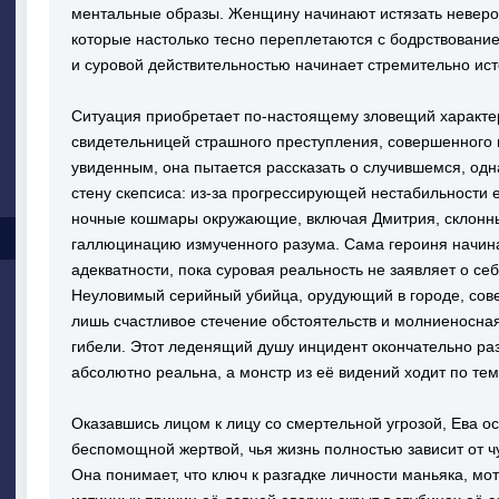
ментальные образы. Женщину начинают истязать неверо
которые настолько тесно переплетаются с бодрствовани
и суровой действительностью начинает стремительно ист
Ситуация приобретает по-настоящему зловещий характер
свидетельницей страшного преступления, совершенного 
увиденным, она пытается рассказать о случившемся, одн
стену скепсиса: из-за прогрессирующей нестабильности 
ночные кошмары окружающие, включая Дмитрия, склонны
галлюцинацию измученного разума. Сама героиня начина
адекватности, пока суровая реальность не заявляет о 
Неуловимый серийный убийца, орудующий в городе, сове
лишь счастливое стечение обстоятельств и молниеносна
гибели. Этот леденящий душу инцидент окончательно раз
абсолютно реальна, а монстр из её видений ходит по тем
Оказавшись лицом к лицу со смертельной угрозой, Ева ос
беспомощной жертвой, чья жизнь полностью зависит от ч
Она понимает, что ключ к разгадке личности маньяка, мо