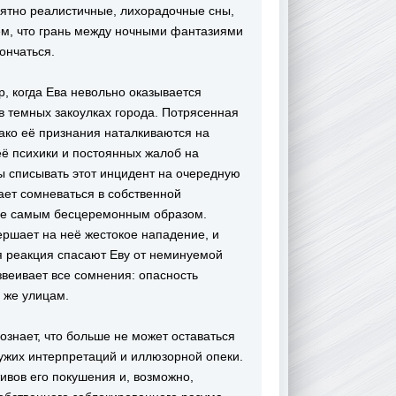
ятно реалистичные, лихорадочные сны,
ем, что грань между ночными фантазиями
ончаться.
, когда Ева невольно оказывается
в темных закоулках города. Потрясенная
ако её признания наталкиваются на
её психики и постоянных жалоб на
 списывать этот инцидент на очередную
ет сомневаться в собственной
себе самым бесцеремонным образом.
ршает на неё жестокое нападение, и
я реакция спасают Еву от неминуемой
веивает все сомнения: опасность
 же улицам.
ознает, что больше не может оставаться
ужих интерпретаций и иллюзорной опеки.
тивов его покушения и, возможно,