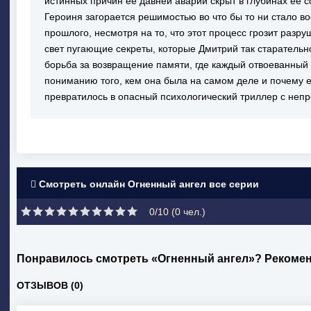
истинных причин её давней аварии скрыт в глубинах её с
Героиня загорается решимостью во что бы то ни стало во
прошлого, несмотря на то, что этот процесс грозит разр
свет пугающие секреты, которые Дмитрий так старательн
борьба за возвращение памяти, где каждый отвоеванный
пониманию того, кем она была на самом деле и почему
превратилось в опасный психологический триллер с не
Смотреть онлайн Огненный ангел все серии
0/10 (
0
чел.)
Понравилось смотреть «Огненный ангел»? Рекомен
ОТЗЫВОВ (0)