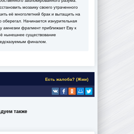
обственного заблокированного разума.
сстановить мозаику своего утраченного
ушить её многолетний брак и вытащить на
о оберегал. Начинается изнурительная
 у амнезии фрагмент приближает Еву к
 её нынешнее существование
предсказуемым финалом.
Есть жалоба? (Жми)
дуем также