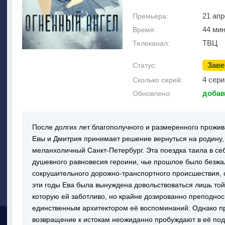
21 апр
Премьера:
44 ми
Время:
ТВЦ
Телеканал:
Зав
Статус:
4 сери
Сколько серий:
добав
Обновлено:
После долгих лет благополучного и размеренного прожив
Евы и Дмитрия принимает решение вернуться на родину,
меланхоличный Санкт-Петербург. Эта поездка таила в себ
душевного равновесия героини, чье прошлое было безжал
сокрушительного дорожно-транспортного происшествия, 
эти годы Ева была вынуждена довольствоваться лишь то
которую ей заботливо, но крайне дозированно преподнос
единственным архитектором её воспоминаний. Однако пр
возвращение к истокам неожиданно пробуждают в её по