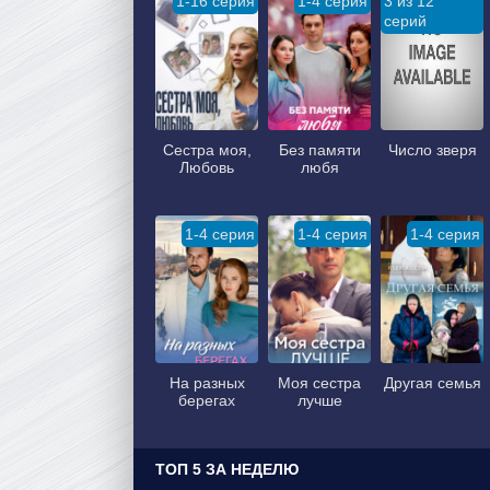
1-16 серия
1-4 серия
3 из 12
серий
Сестра моя,
Без памяти
Число зверя
Любовь
любя
1-4 серия
1-4 серия
1-4 серия
На разных
Моя сестра
Другая семья
берегах
лучше
ТОП 5 ЗА НЕДЕЛЮ