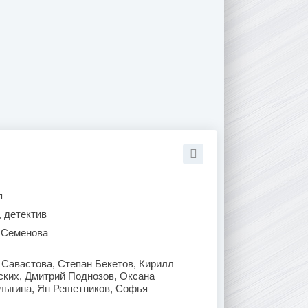
я
, детектив
 Семенова
Савастова, Степан Бекетов, Кирилл
ских, Дмитрий Поднозов, Оксана
лыгина, Ян Решетников, Софья