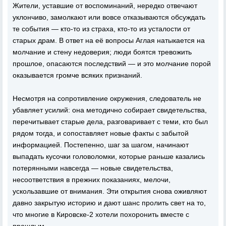
Жители, уставшие от воспоминаний, нередко отвечают
уклончиво, замолкают или вовсе отказываются обсуждать
те события — кто-то из страха, кто-то из усталости от
старых драм. В ответ на её вопросы Аглая натыкается на
молчание и стену недоверия; люди боятся тревожить
прошлое, опасаются последствий — и это молчание порой
оказывается громче всяких признаний.
Несмотря на сопротивление окружения, следователь не
убавляет усилий: она методично собирает свидетельства,
перечитывает старые дела, разговаривает с теми, кто был
рядом тогда, и сопоставляет новые факты с забытой
информацией. Постепенно, шаг за шагом, начинают
выпадать кусочки головоломки, которые раньше казались
потерянными навсегда — новые свидетельства,
несоответствия в прежних показаниях, мелочи,
ускользавшие от внимания. Эти открытия снова оживляют
давно закрытую историю и дают шанс пролить свет на то,
что многие в Кировске-2 хотели похоронить вместе с