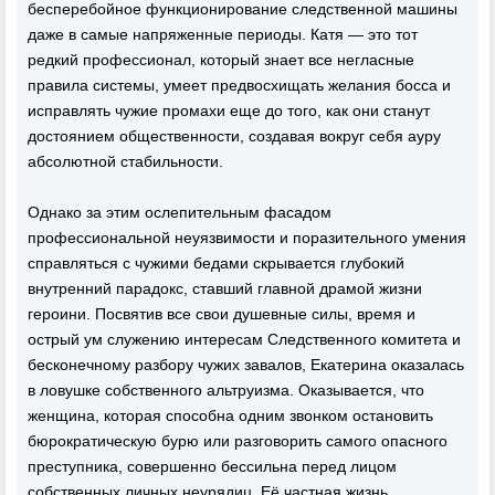
бесперебойное функционирование следственной машины
даже в самые напряженные периоды. Катя — это тот
редкий профессионал, который знает все негласные
правила системы, умеет предвосхищать желания босса и
исправлять чужие промахи еще до того, как они станут
достоянием общественности, создавая вокруг себя ауру
абсолютной стабильности.
Однако за этим ослепительным фасадом
профессиональной неуязвимости и поразительного умения
справляться с чужими бедами скрывается глубокий
внутренний парадокс, ставший главной драмой жизни
героини. Посвятив все свои душевные силы, время и
острый ум служению интересам Следственного комитета и
бесконечному разбору чужих завалов, Екатерина оказалась
в ловушке собственного альтруизма. Оказывается, что
женщина, которая способна одним звонком остановить
бюрократическую бурю или разговорить самого опасного
преступника, совершенно бессильна перед лицом
собственных личных неурядиц. Её частная жизнь