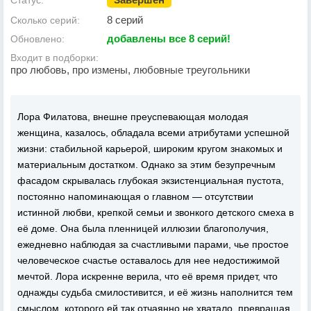
Статус:
8 серий
Сколько серий:
добавлены все 8 серий!
Обновлено:
Входит в подборки:
про любовь, про измены, любовные треугольники
Лора Филатова, внешне преуспевающая молодая
женщина, казалось, обладала всеми атрибутами успешной
жизни: стабильной карьерой, широким кругом знакомых и
материальным достатком. Однако за этим безупречным
фасадом скрывалась глубокая экзистенциальная пустота,
постоянно напоминающая о главном — отсутствии
истинной любви, крепкой семьи и звонкого детского смеха в
её доме. Она была пленницей иллюзии благополучия,
ежедневно наблюдая за счастливыми парами, чье простое
человеческое счастье оставалось для нее недостижимой
мечтой. Лора искренне верила, что её время придет, что
однажды судьба смилостивится, и её жизнь наполнится тем
смыслом, которого ей так отчаянно не хватало, превращая