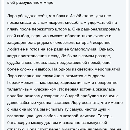
в её разрушенном мире.
Лора убеждала себя, что брак с Ильёй станет для нее
неким спасительным якорем, способным удержать её на
плаву после пережитого шторма. Она рационализировала
свой выбор, веря, что сможет обрести тихое счастье и
защищенность рядом с человеком, который искренне
любит её и готов на всё ради её благополучия. Однако,
когда приготовления к свадьбе были в самом разгаре,
судьба вновь вмешалась, предоставив ей новый, еще
более сложный выбор. На одном из светских мероприятий
Лора совершенно случайно знакомится с Андреем
Герасимовым — молодым, харизматичным и невероятно
талантливым художником. Их первая встреча оказалась
подобна роковому озарению: Андрей пробудил в её душе
давно забытые чувства, заставив Лору осознать, что именно
с ним она могла бы испытать ту самую, настоящую и
всепоглощающую любовь, о которой мечтала. Теперь,
балансируя между долгом и внезапно вспыхнувшей
страстью, Лора стоит перед мучительной дилеммой, где на