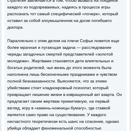
стратегия заключается в том, чтобы вызвать на поединок
каждого из подозреваемых, надеясь в процессе игры
распознать тот самый специфический «почерк», который
оставил за собой злоумышленник на доске погибшего
доктора.
Параллельно с этим делом на плечи Софьи ложится еще
более мрачная и пугающая задача — расследование
череды загадочных смертей представителей «золотой
молодежи». Жертвами становятся дети влиятельных и
богатых родителей, чья жизнь до этого момента была
наполнена лишь бесконечными праздниками и чувством
полной безнаказанности. Выясняется, что за этими
убийствами стоит хладнокровный психопат, который
превращает лишение жизни в извращенный акт азарта. Он
предлагает своим жертвам примитивную, на первый
взгляд, игру в «камень-ножницы-бумагу», где ставкой
является само право на существование. У каждого
несчастного теоретически есть шанс на спасение, однако
убийца обладает феноменальной способностью