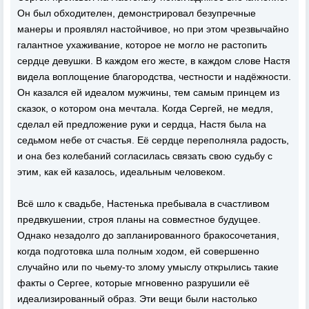
Он был обходителен, демонстрировал безупречные
манеры и проявлял настойчивое, но при этом чрезвычайно
галантное ухаживание, которое не могло не растопить
сердце девушки. В каждом его жесте, в каждом слове Настя
видела воплощение благородства, честности и надёжности.
Он казался ей идеалом мужчины, тем самым принцем из
сказок, о котором она мечтала. Когда Сергей, не медля,
сделал ей предложение руки и сердца, Настя была на
седьмом небе от счастья. Её сердце переполняла радость,
и она без колебаний согласилась связать свою судьбу с
этим, как ей казалось, идеальным человеком.
Всё шло к свадьбе, Настенька пребывала в счастливом
предвкушении, строя планы на совместное будущее.
Однако незадолго до запланированного бракосочетания,
когда подготовка шла полным ходом, ей совершенно
случайно или по чьему-то злому умыслу открылись такие
факты о Сергее, которые мгновенно разрушили её
идеализированный образ. Эти вещи были настолько