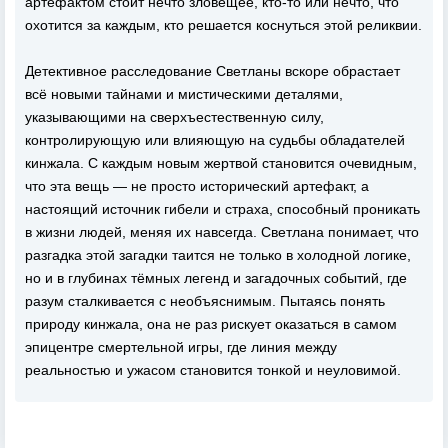
артефактом стоит нечто зловещее, кто-то или нечто, что
охотится за каждым, кто решается коснуться этой реликвии.
Детективное расследование Светланы вскоре обрастает
всё новыми тайнами и мистическими деталями,
указывающими на сверхъестественную силу,
контролирующую или влияющую на судьбы обладателей
кинжала. С каждым новым жертвой становится очевидным,
что эта вещь — не просто исторический артефакт, а
настоящий источник гибели и страха, способный проникать
в жизни людей, меняя их навсегда. Светлана понимает, что
разгадка этой загадки таится не только в холодной логике,
но и в глубинах тёмных легенд и загадочных событий, где
разум сталкивается с необъяснимым. Пытаясь понять
природу кинжала, она не раз рискует оказаться в самом
эпицентре смертельной игры, где линия между
реальностью и ужасом становится тонкой и неуловимой.