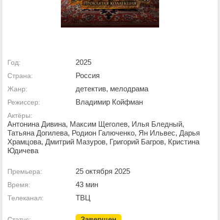
2025
Год:
Россия
Страна:
детектив, мелодрама
Жанр:
Владимир Койфман
Режиссер:
Актёры:
Антонина Дивина, Максим Щеголев, Илья Бледный,
Татьяна Догилева, Родион Галюченко, Ян Ильвес, Дарья
Храмцова, Дмитрий Мазуров, Григорий Багров, Кристина
Юдичева
25 октября 2025
Премьера:
43 мин
Время:
ТВЦ
Телеканал:
Завершен
Статус: