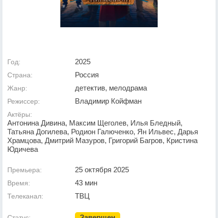
2025
Год:
Россия
Страна:
детектив, мелодрама
Жанр:
Владимир Койфман
Режиссер:
Актёры:
Антонина Дивина, Максим Щеголев, Илья Бледный,
Татьяна Догилева, Родион Галюченко, Ян Ильвес, Дарья
Храмцова, Дмитрий Мазуров, Григорий Багров, Кристина
Юдичева
25 октября 2025
Премьера:
43 мин
Время:
ТВЦ
Телеканал:
Завершен
Статус: