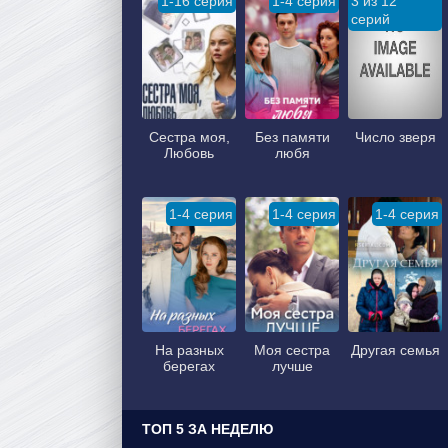
1-16 серия
1-4 серия
3 из 12
серий
Сестра моя,
Без памяти
Число зверя
Любовь
любя
1-4 серия
1-4 серия
1-4 серия
На разных
Моя сестра
Другая семья
берегах
лучше
ТОП 5 ЗА НЕДЕЛЮ