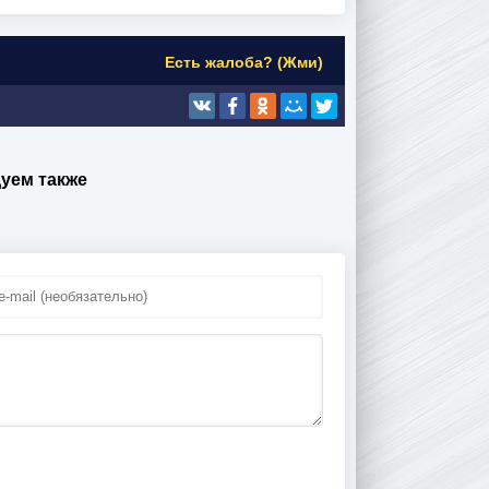
Есть жалоба? (Жми)
уем также