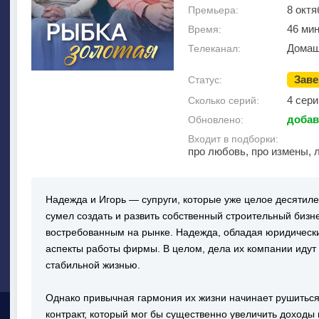
8 октя
Премьера:
46 мин
Время:
Домаш
Телеканал:
Зав
Статус:
4 сери
Сколько серий:
добав
Обновлено:
Входит в подборки:
про любовь, про измены, 
Надежда и Игорь — супруги, которые уже целое десятилет
сумел создать и развить собственный строительный бизн
востребованным на рынке. Надежда, обладая юридически
аспекты работы фирмы. В целом, дела их компании идут
стабильной жизнью.
Однако привычная гармония их жизни начинает рушиться
контракт, который мог бы существенно увеличить доходы 