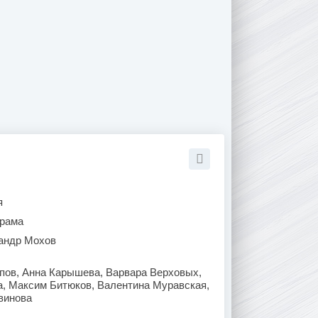
я
рама
андр Мохов
пов, Анна Карышева, Варвара Верховых,
а, Максим Битюков, Валентина Муравская,
винова