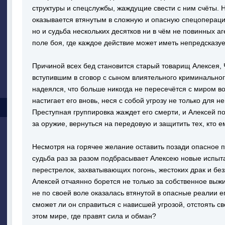
структуры и спецслужбы, жаждущие свести с ним счёты. 
оказывается втянутым в сложную и опасную спецоперацию,
но и судьба нескольких десятков ни в чём не повинных 
поле боя, где каждое действие может иметь непредсказу
Причиной всех бед становится старый товарищ Алексея,
вступившим в сговор с сыном влиятельного криминально
надеялся, что больше никогда не пересечётся с миром во
настигает его вновь, неся с собой угрозу не только для 
Преступная группировка жаждет его смерти, и Алексей по
за оружие, вернуться на передовую и защитить тех, кто е
Несмотря на горячее желание оставить позади опасное 
судьба раз за разом подбрасывает Алексею новые испыта
перестрелок, захватывающих погонь, жестоких драк и бе
Алексей отчаянно борется не только за собственное выжи
не по своей воле оказалась втянутой в опасные реалии е
сможет ли он справиться с нависшей угрозой, отстоять с
этом мире, где правят сила и обман?