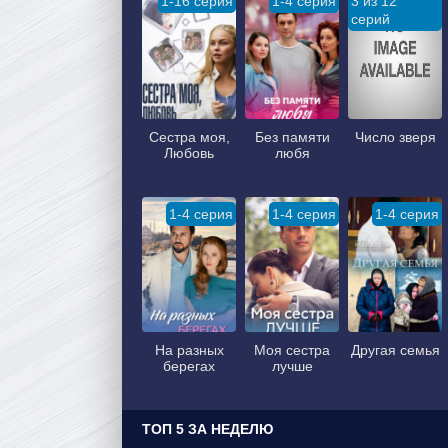
1-16 серия
1-4 серия
3 из 12
серий
Сестра моя,
Без памяти
Число зверя
Любовь
любя
1-4 серия
1-4 серия
1-4 серия
На разных
Моя сестра
Другая семья
берегах
лучше
ТОП 5 ЗА НЕДЕЛЮ