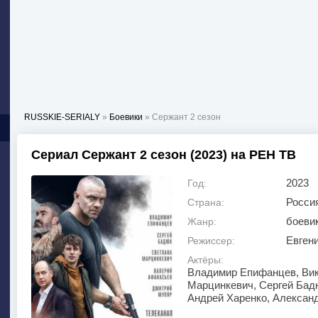
RUSSKIE-SERIALY
»
Боевики
» Сержант 2 сезон
Сериал Сержант 2 сезон (2023) на РЕН ТВ
2023
Год:
Росси
Страна:
боеви
Жанр:
Евген
Режиссер:
Актёры:
Владимир Епифанцев, Вик
Марцинкевич, Сергей Бад
Андрей Харенко, Александ