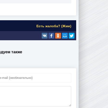
Есть жалоба? (Жми)
ндуем также