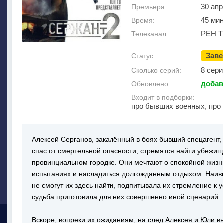
30 апр
Премьера:
45 ми
Время:
РЕН Т
Телеканал:
Зав
Статус:
8 сери
Сколько серий:
добав
Обновлено:
Входит в подборки:
про бывших военных, про
Алексей Серганов, закалённый в боях бывший спецагент, 
спас от смертельной опасности, стремятся найти убежищ
провинциальном городке. Они мечтают о спокойной жизн
испытаниях и насладиться долгожданным отдыхом. Наивн
не смогут их здесь найти, подпитывала их стремление к у
судьба приготовила для них совершенно иной сценарий.
Вскоре, вопреки их ожиданиям, на след Алексея и Юли 