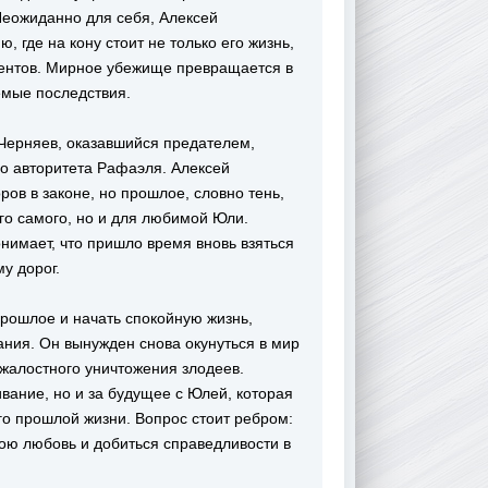
Неожиданно для себя, Алексей
 где на кону стоит не только его жизнь,
агентов. Мирное убежище превращается в
емые последствия.
 Черняев, оказавшийся предателем,
го авторитета Рафаэля. Алексей
ров в законе, но прошлое, словно тень,
него самого, но и для любимой Юли.
нимает, что пришло время вновь взяться
му дорог.
прошлое и начать спокойную жизнь,
ния. Он вынужден снова окунуться в мир
зжалостного уничтожения злодеев.
вание, но и за будущее с Юлей, которая
го прошлой жизни. Вопрос стоит ребром:
вою любовь и добиться справедливости в