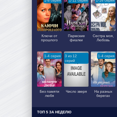
1-8 серия
1-12 серия
1-16 серия
Ключи от
Пармские
Сестра моя,
прошлого
фиалки
Любовь
1-4 серия
3 из 12
1-4 серия
серий
Без памяти
Число зверя
На разных
любя
берегах
ТОП 5 ЗА НЕДЕЛЮ