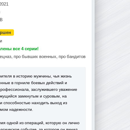
2021
н
В
ершен
и
лены все 4 серии!
пецназ, про бывших военных, про бандитов
рителя в историю мужчины, чья жизнь
нные в горниле боевых действий и
профессионала, заслужившего уважение
кажущийся замкнутым и суровым, на
 способностью находить выход из
имом надежности.
мя одной из операций, которую он лично
рагическое событие, за которое он винил