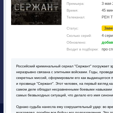
3 мая 
Премьера:
45 ми
Время:
РЕН Т
Телеканал:
Зав
Статус:
4 сери
Сколько серий:
добав
Обновлено:
про с
Входит в подборки:
Российский криминальный сериал "Сержант" погружает з
неразрывно связана с элитными войсками. Годы, проведе
секретных миссий, сформировали его как выдающегося 
и прозвище "Сержант". Этот человек, на первый взгляд 
самом деле обладал несравненными боевыми навыками и
самых безвыходных ситуаций, что делало его имя синон
Однако судьба нанесла ему сокрушительный удар: во вре
возглавлял, погибли все бойцы его подразделения. Это т