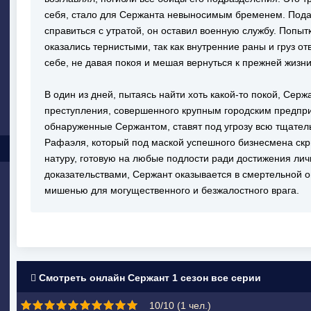
себя, стало для Сержанта невыносимым бременем. Подав
справиться с утратой, он оставил военную службу. Попыт
оказались тернистыми, так как внутренние раны и груз о
себе, не давая покоя и мешая вернуться к прежней жизни
В один из дней, пытаясь найти хоть какой-то покой, Сер
преступления, совершенного крупным городским предпр
обнаруженные Сержантом, ставят под угрозу всю тщате
Рафаэля, который под маской успешного бизнесмена ск
натуру, готовую на любые подлости ради достижения ли
доказательствами, Сержант оказывается в смертельной о
мишенью для могущественного и безжалостного врага.
Смотреть онлайн Сержант 1 сезон все серии
10/10 (
1
чел.)