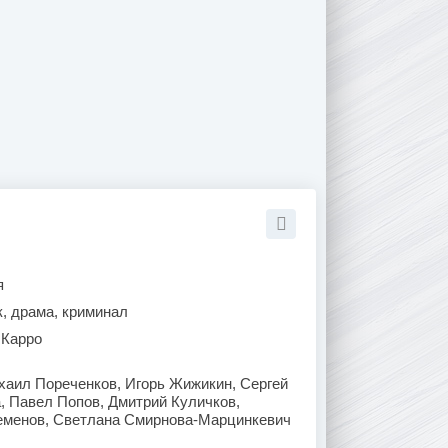
я
к, драма, криминал
 Карро
аил Пореченков, Игорь Жижикин, Сергей
, Павел Попов, Дмитрий Куличков,
еменов, Светлана Смирнова-Марцинкевич