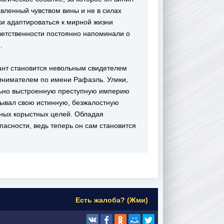
ленный чувством вины и не в силах
ки адаптироваться к мирной жизни
тветственности постоянно напоминали о
.
жант становится невольным свидетелем
инимателем по имени Рафаэль. Улики,
льно выстроенную преступную империю
рывал свою истинную, безжалостную
чных корыстных целей. Обладая
пасности, ведь теперь он сам становится
Есть жалоба? (Жми)