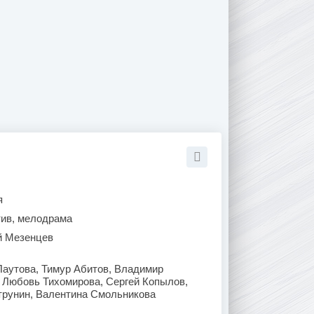
я
тив, мелодрама
й Мезенцев
Паутова, Тимур Абитов, Владимир
 Любовь Тихомирова, Сергей Копылов,
трунин, Валентина Смольникова