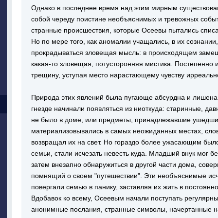
Однако в последнее время над этим мирным существован
собой череду поистине необъяснимых и тревожных событ
странные происшествия, которые Осеевы пытались списат
Но по мере того, как аномалии учащались, в их сознании
прокрадываться зловещая мысль: в происходящем замеш
какая-то зловещая, потусторонняя мистика. Постепенно
трещину, уступая место нарастающему чувству ирреально
Природа этих явлений была пугающе абсурдна и лишена 
гнезде начинали появляться из ниоткуда: старинные, дав
не было в доме, или предметы, принадлежавшие ушедши
материализовывались в самых неожиданных местах, сло
возвращал их на свет. Но гораздо более ужасающим было
семьи, стали исчезать невесть куда. Младший внук мог бе
затем внезапно обнаружиться в другой части дома, сове
помнящий о своем "путешествии". Эти необъяснимые ис
повергали семью в панику, заставляя их жить в постоянн
Вдобавок ко всему, Осеевым начали поступать регулярны
анонимные послания, странные символы, начертанные на