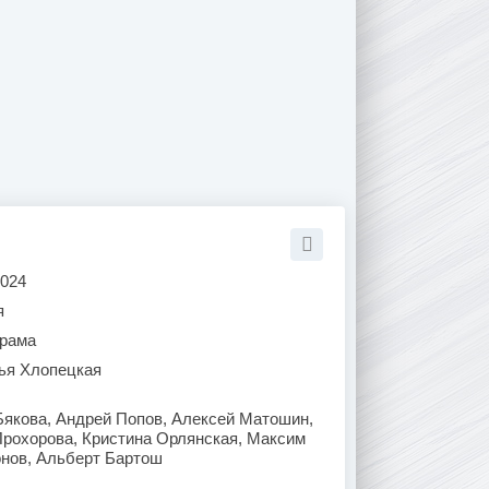
2024
я
рама
ья Хлопецкая
Бякова, Андрей Попов, Алексей Матошин,
Прохорова, Кристина Орлянская, Максим
нов, Альберт Бартош