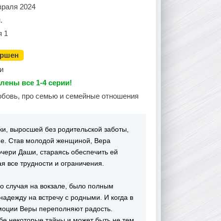
враля 2024
.
я 1
ершен
и
лены все 1-4 серии!
юбовь, про семью и семейные отношения
и, выросшей без родительской заботы,
ме. Став молодой женщиной, Вера
очери Даши, стараясь обеспечить ей
я все трудности и ограничения.
го случая на вокзале, было полным
надежду на встречу с родными. И когда в
эмоции Веры переполняют радость.
бе некоторые тайны и может быть не тем,