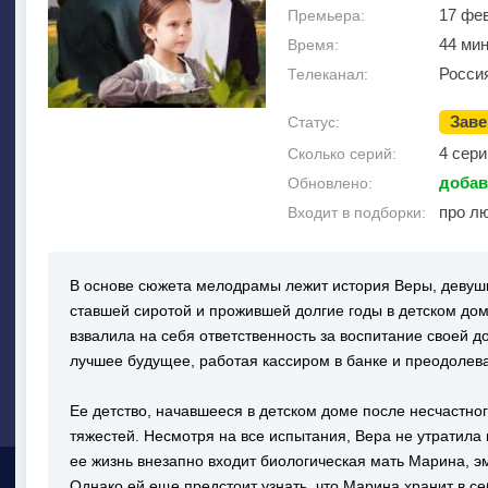
17 фе
Премьера:
44 мин
Время:
Росси
Телеканал:
Зав
Статус:
4 сери
Сколько серий:
добав
Обновлено:
про л
Входит в подборки:
В основе сюжета мелодрамы лежит история Веры, девушк
ставшей сиротой и прожившей долгие годы в детском до
взвалила на себя ответственность за воспитание своей д
лучшее будущее, работая кассиром в банке и преодолева
Ее детство, начавшееся в детском доме после несчастно
тяжестей. Несмотря на все испытания, Вера не утратила 
ее жизнь внезапно входит биологическая мать Марина, 
Однако ей еще предстоит узнать, что Марина хранит в се