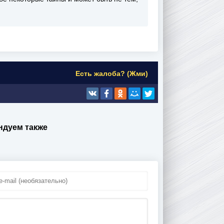
Есть жалоба? (Жми)
ндуем также