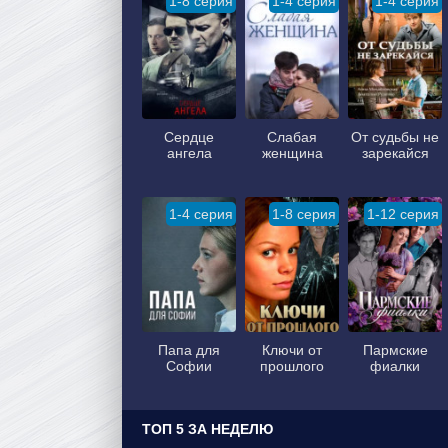
1-8 серия
1-4 серия
1-4 серия
Сердце
Слабая
От судьбы не
ангела
женщина
зарекайся
1-4 серия
1-8 серия
1-12 серия
Папа для
Ключи от
Пармские
Софии
прошлого
фиалки
ТОП 5 ЗА НЕДЕЛЮ