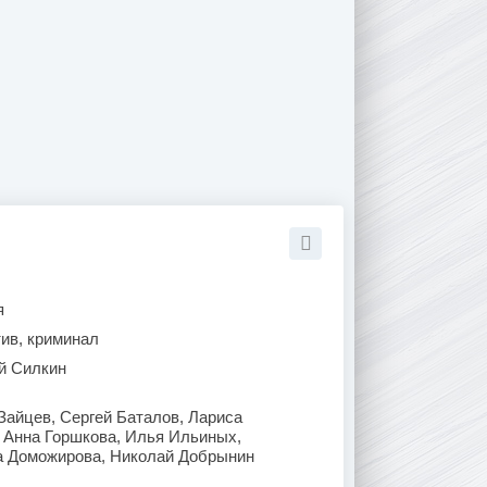
я
тив, криминал
й Силкин
Зайцев, Сергей Баталов, Лариса
 Анна Горшкова, Илья Ильиных,
а Доможирова, Николай Добрынин