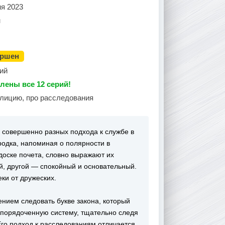
ня 2023
н
ершен
ий
лены все 12 серий!
олицию, про расследования
 совершенно разных подхода к службе в
одка, напоминая о полярности в
доске почета, словно выражают их
, другой — спокойный и основательный.
ки от дружеских.
нием следовать букве закона, который
упорядоченную систему, тщательно следя
Его подход к расследованиям отличается