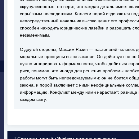
скрупулезностью: он верит, что каждая деталь имеет знач
серьёзным последствиям. Коллеги порой издеваются над 
непосредственный начальник высоко ценит его професси
способен находить юридические лазейки и разрешать сл
незаменимым.
С другой стороны, Максим Разин — настоящий человек де
моральные принципы выше законов. Он действует не по бу
нужно игнорировать формальности, чтобы добиться спра
риск, понимая, что иногда для решения проблемы необх
работы могут быть непредсказуемыми: он не боится общат
закона, и порой заключает с ними неофициальные согла
информацию. Конфликт между ними нарастает: разница 
каждом шагу.
Смотреть онлайн Эффект домино все серии