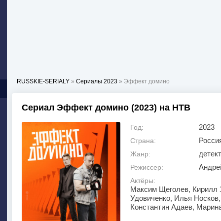
RUSSKIE-SERIALY
»
Сериалы 2023
» Эффект домино
Сериал Эффект домино (2023) на НТВ
2023
Год:
Росси
Страна:
детек
Жанр:
Андре
Режиссер:
Актёры:
Максим Щеголев, Кирилл 
Удовиченко, Илья Носков,
Константин Адаев, Марин