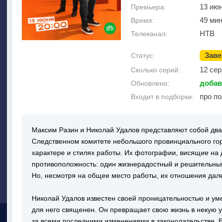
13 ию
Премьера:
49 ми
Время:
НТВ
Телеканал:
Зав
Статус:
12 сер
Сколько серий:
добав
Обновлено:
про п
Входит в подборки:
Максим Разин и Николай Удалов представляют собой два
Следственном комитете небольшого провинциального гор
характере и стилях работы. Их фотографии, висящие на 
противоположность: один жизнерадостный и решительный
Но, несмотря на общее место работы, их отношения дале
Николай Удалов известен своей проницательностью и уме
для него священен. Он превращает свою жизнь в некую 
за всеми последними изменениями в законодательстве. 