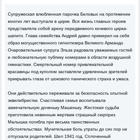
Супружеская влюбленная парочка Беловых на протяжении
многих лет выступали в цирке. Вся жизнь главных героев
представляла собой арену передвижного кочевого цирка-
шапито. Глава семейства Андрей давно примерил на себя
образ могущественного гипнотизера Великого Армандо.
Очаровательная супруга Эльза радовала уважаемых гостей
и любознательную публику номерами в области воздушной
гимнастики. Смертельный номер привлекательной
красавицы под куполом заставляли удивленных зрителей
прикрывать глаза от шокового панического страха и ужаса.
Они действительно переживали за безопасность опытной
эквилибристки. Счастливая семья воспитывала
замечательную доченьку Машеньку. Жестокая судьба
приготовила невинным жертвам страшный сюрприз.
Малышка погибла при весьма таинственных
обстоятельствах. Мучительная боль утраты до сих пор не
отпускала родителей. Шел 1941 год. Сплоченный