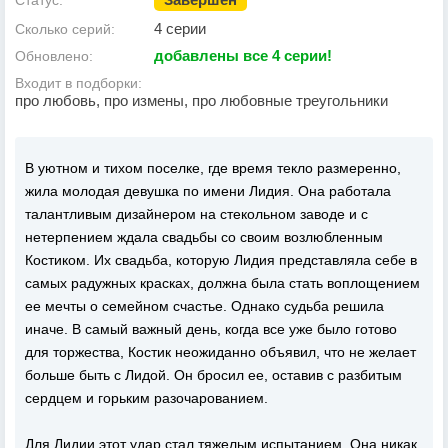
Статус:
4 серии
Сколько серий:
добавлены все 4 серии!
Обновлено:
Входит в подборки:
про любовь, про измены, про любовные треугольники
В уютном и тихом поселке, где время текло размеренно,
жила молодая девушка по имени Лидия. Она работала
талантливым дизайнером на стекольном заводе и с
нетерпением ждала свадьбы со своим возлюбленным
Костиком. Их свадьба, которую Лидия представляла себе в
самых радужных красках, должна была стать воплощением
ее мечты о семейном счастье. Однако судьба решила
иначе. В самый важный день, когда все уже было готово
для торжества, Костик неожиданно объявил, что не желает
больше быть с Лидой. Он бросил ее, оставив с разбитым
сердцем и горьким разочарованием.
Для Лидии этот удар стал тяжелым испытанием. Она никак