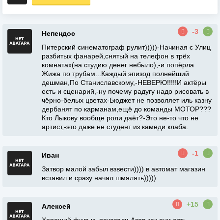
-3
Непендос
Питерский синематограф рулит)))))-Начиная с Улиц
разбитых фанарей,снятый на телефон в трёх
комнатах(на студию денег небыло),-и попёрла
Жижа по трубам...Каждый эпизод полнейший
дешман,По Станиславскому,-НЕВЕРЮ!!!!!И актёры
есть и сценарий,-ну почему радугу надо рисовать в
чёрно-белых цветах-Бюджет не позволяет иль казну
дербанят по карманам,ещё до команды МОТОР???
Кто Лыкову вообще роли даёт?-Это не-то что не
артист,-это даже не студент из камеди клаба.
-1
Иван
Затвор малой забыл взвести)))) в автомат магазин
вставил и сразу начал шмялять)))))
+15
Алексей