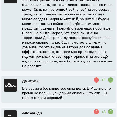
Хороший фильм, показали Азов как они есть,
фашисты и есть, нет счастливого конца, но его и не
может быть на настоящей войне, война это всегда
трагедия, в фильме честно показали что гибнут
много солдат и мирных жителей, за них мы будем
молиться, так как война ещё идёт и нам много
предстоит сделать. Таких фильмов надо побольше,
и больше бы примеров, что творили ВСУ на
территории Донецкой и луганской республики, про
изнасилование, те кто будут смотреть фильм, не
думайте что это выдумка автора для создания
эффекта какого то, это реально происходило на
подконтрольных Киеву территориях, и за это ещё
надо с них спросить, ну и бог всё видит, он такое зло
не простит.
+2
Дмитрий
В 3 серии в больнице все окна целы. В Марике в то
время не больниц с целыми окнами. Это ляп... В
целом фильм хороший.
+3
Александр