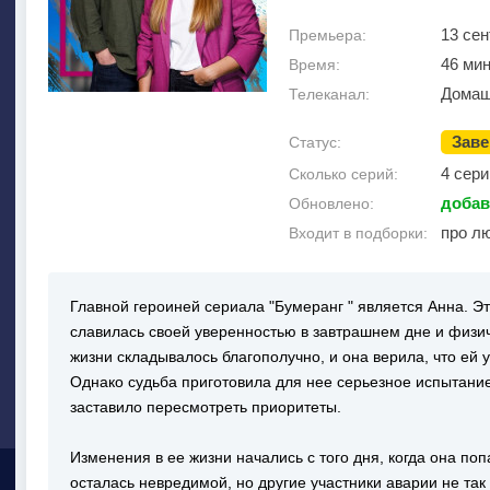
13 сен
Премьера:
46 мин
Время:
Домаш
Телеканал:
Зав
Статус:
4 сери
Сколько серий:
добав
Обновлено:
про л
Входит в подборки:
Главной героиней сериала "Бумеранг " является Анна. 
славилась своей уверенностью в завтрашнем дне и физич
жизни складывалось благополучно, и она верила, что ей 
Однако судьба приготовила для нее серьезное испытание
заставило пересмотреть приоритеты.
Изменения в ее жизни начались с того дня, когда она по
осталась невредимой, но другие участники аварии не так