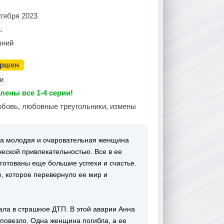
тября 2023
.
ний
ершен
и
лены все 1-4 серии!
юбовь, любовные треугольники, измены
Эта молодая и очаровательная женщина
еской привлекательностью. Все в ее
уготованы еще большие успехи и счастье.
, которое перевернуло ее мир и
пала в страшное ДТП. В этой аварии Анна
 повезло. Одна женщина погибла, а ее