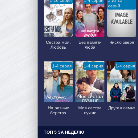
1-16 серия
1-4 серия
3 из 12
серий
Сестра моя,
Без памяти
Число зверя
Любовь
любя
1-4 серия
1-4 серия
1-4 серия
На разных
Моя сестра
Другая семья
берегах
лучше
ТОП 5 ЗА НЕДЕЛЮ