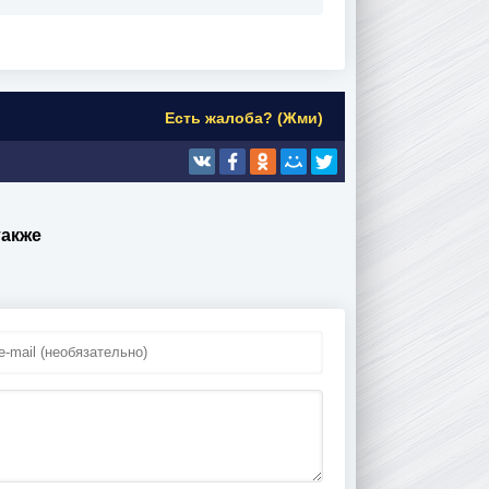
Есть жалоба? (Жми)
также