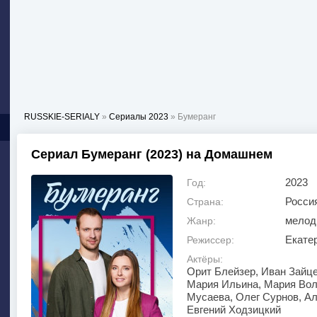
RUSSKIE-SERIALY
»
Сериалы 2023
» Бумеранг
Сериал Бумеранг (2023) на Домашнем
2023
Год:
Росси
Страна:
мелод
Жанр:
Екате
Режиссер:
Актёры:
Орит Блейзер, Иван Зайце
Мария Ильина, Мария Вол
Мусаева, Олег Сурнов, А
Евгений Ходзицкий