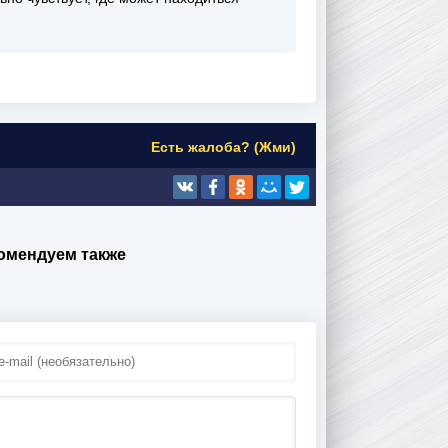
Есть жалоба? (Жми)
омендуем также