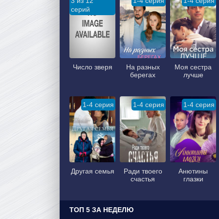
3 из 12
1-4 серия
1-4 серия
серий
Число зверя
На разных
Моя сестра
берегах
лучше
1-4 серия
1-4 серия
1-4 серия
Другая семья
Ради твоего
Анютины
счастья
глазки
ТОП 5 ЗА НЕДЕЛЮ