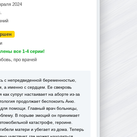
враля 2024
.
ний
ершен
и
лены все 1-4 серии!
бовь, про врачей
сь с непредвиденной беременностью,
 а именно с сердцем. Ее свекровь
 как супруг настаивает на аборте из-за
тология продолжает беспокоить Аню.
 для помощи. Главный врач больницы,
облему. В порыве эмоций он принимает
втомобильной катастрофе, героине.
гибели матери и убегает из дома. Теперь
вно чувствует, где может находиться