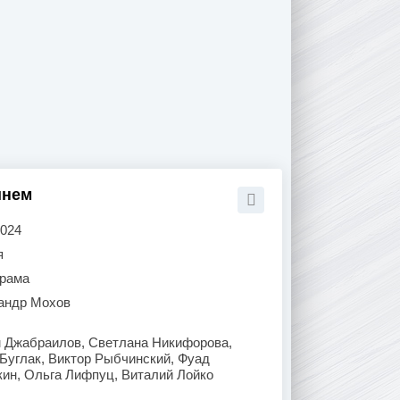
шнем
2024
я
рама
андр Мохов
 Джабраилов, Светлана Никифорова,
Буглак, Виктор Рыбчинский, Фуад
ин, Ольга Лифпуц, Виталий Лойко