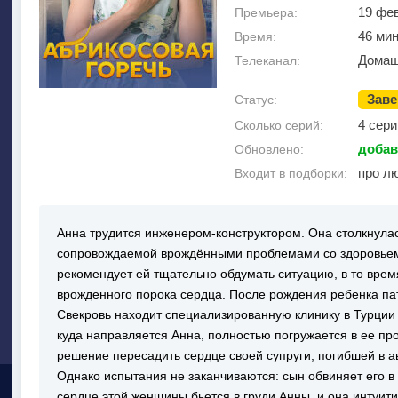
19 фе
Премьера:
46 мин
Время:
Домаш
Телеканал:
Зав
Статус:
4 сери
Сколько серий:
добав
Обновлено:
про лю
Входит в подборки:
Анна трудится инженером-конструктором. Она столкнула
сопровождаемой врождёнными проблемами со здоровьем,
рекомендует ей тщательно обдумать ситуацию, в то время
врожденного порока сердца. После рождения ребенка па
Свекровь находит специализированную клинику в Турции
куда направляется Анна, полностью погружается в ее пр
решение пересадить сердце своей супруги, погибшей в а
Однако испытания не заканчиваются: сын обвиняет его в 
сердце этой женщины бьется в груди Анны, и она интуити