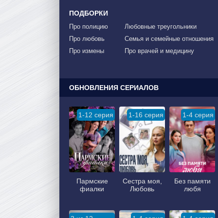
ПОДБОРКИ
Про полицию
Любовные треугольники
Про любовь
Семья и семейные отношения
Про измены
Про врачей и медицину
ОБНОВЛЕНИЯ СЕРИАЛОВ
1-12 серия
1-16 серия
1-4 серия
Пармские
Сестра моя,
Без памяти
фиалки
Любовь
любя