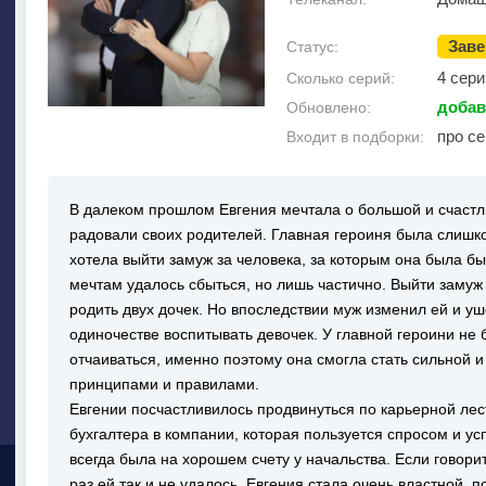
Зав
Статус:
4 сери
Сколько серий:
добав
Обновлено:
про с
Входит в подборки:
В далеком прошлом Евгения мечтала о большой и счастл
радовали своих родителей. Главная героиня была слишк
хотела выйти замуж за человека, за которым она была бы
мечтам удалось сбыться, но лишь частично. Выйти замуж 
родить двух дочек. Но впоследствии муж изменил ей и уш
одиночестве воспитывать девочек. У главной героини не
отчаиваться, именно поэтому она смогла стать сильной 
принципами и правилами.
Евгении посчастливилось продвинуться по карьерной лес
бухгалтера в компании, которая пользуется спросом и у
всегда была на хорошем счету у начальства. Если говори
раз ей так и не удалось. Евгения стала очень властной, 