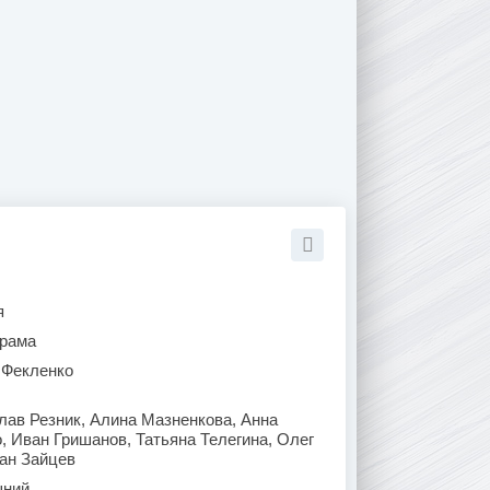
я
рама
 Фекленко
лав Резник, Алина Мазненкова, Анна
, Иван Гришанов, Татьяна Телегина, Олег
ан Зайцев
ний