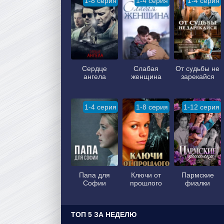
1-8 серия
1-4 серия
1-4 серия
Сердце
Слабая
От судьбы не
ангела
женщина
зарекайся
1-4 серия
1-8 серия
1-12 серия
Папа для
Ключи от
Пармские
Софии
прошлого
фиалки
ТОП 5 ЗА НЕДЕЛЮ