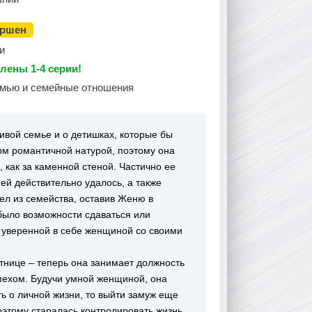
ершен
и
лены 1-4 серии!
емью и семейные отношения
ивой семье и о детишках, которые бы
ом романтичной натурой, поэтому она
, как за каменной стеной. Частично ее
ей действительно удалось, а также
ел из семейства, оставив Женю в
 было возможности сдаваться или
и уверенной в себе женщиной со своими
тнице – теперь она занимает должность
спехом. Будучи умной женщиной, она
ть о личной жизни, то выйти замуж еще
поэтому старалась контролировать жизнь