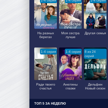
1-4 серия
1-4 серия
1-4 серия
На разных
Моя сестра
Другая семья
берегах
лучше
1-4 серия
1-4 серия
8 из 24
серий
Ради твоего
Анютины
Дельфин
счастья
глазки
Новый сезон
ТОП 5 ЗА НЕДЕЛЮ