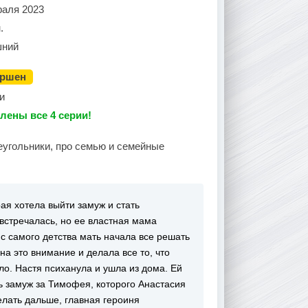
раля 2023
.
ний
ершен
и
лены все 4 серии!
еугольники, про семью и семейные
ая хотела выйти замуж и стать
встречалась, но ее властная мама
с самого детства мать начала все решать
а это внимание и делала все то, что
ло. Настя психанула и ушла из дома. Ей
ь замуж за Тимофея, которого Анастасия
елать дальше, главная героиня