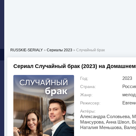
RUSSKIE-SERIALY
»
Сериалы 2023
» Случайный брак
Сериал Случайный брак (2023) на Домашнем
2023
Год:
Росси
Страна:
мелод
Жанр:
Евген
Режиссер:
Актёры:
Александра Соловьева, М
Мансурова, Анна Швол, В
Наталия Меньшова, Валер