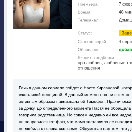
7 фев
Премьера:
48 мин
Время:
Домаш
Телеканал:
Зав
Статус:
4 сери
Сколько серий:
добав
Обновлено:
Входит в подборки:
про любовь, любовные тр
отношения
Речь в данном сериале пойдет о Насте Кирсановой, котор
счастливой женщиной. В данный момент она ни с кем не 
активным образом навязывала ей Тимофея. Практически 
за дочку. До определенного момента Настя не обращала н
говорила родственница. Но совсем недавно ей все надое
не понравился тот факт, что мама заставляла ее выходит
не любила от слова «совсем». Обдумывая над тем, что д