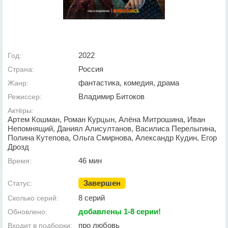
2022
Год:
Россия
Страна:
фантастика, комедия, драма
Жанр:
Владимир Битоков
Режиссер:
Актёры:
Артем Кошман, Роман Курцын, Алёна Митрошина, Иван
Непомнящий, Даниял Алисултанов, Василиса Перелыгина,
Полина Кутепова, Ольга Смирнова, Александр Кудин, Егор
Дрозд
46 мин
Время:
Завершен
Статус:
8 серий
Сколько серий:
добавлены 1-8 серии!
Обновлено:
про любовь
Входит в подборки: