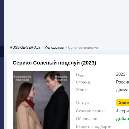
RUSSKIE-SERIALY
»
Мелодрамы
» Солёный поцелуй
Сериал Солёный поцелуй (2023)
2023
Год:
Росси
Страна:
драма
Жанр:
Зав
Статус:
4 сери
Сколько серий:
добав
Обновлено:
Входит в подборки: