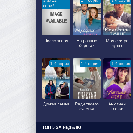
3 из 12
1-4 серия
1-4 серия
серий
Число зверя
На разных
Моя сестра
берегах
лучше
1-4 серия
1-4 серия
1-4 серия
Другая семья
Ради твоего
Анютины
счастья
глазки
ТОП 5 ЗА НЕДЕЛЮ