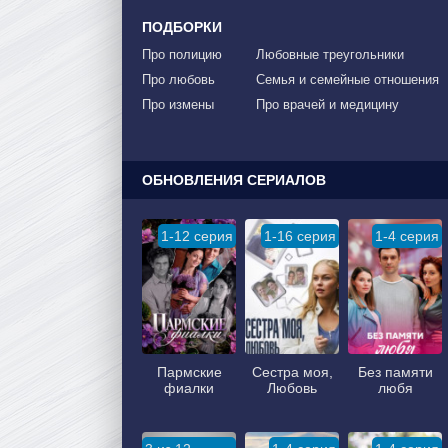
ПОДБОРКИ
Про полицию
Любовные треугольники
Про любовь
Семья и семейные отношения
Про измены
Про врачей и медицину
ОБНОВЛЕНИЯ СЕРИАЛОВ
1-12 серия
1-16 серия
1-4 серия
Пармские
Сестра моя,
Без памяти
фиалки
Любовь
любя