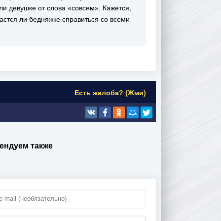
али девушке от слова «совсем». Кажется,
дастся ли бедняжке справиться со всеми
Есть жалоба? (Жми)
ендуем также