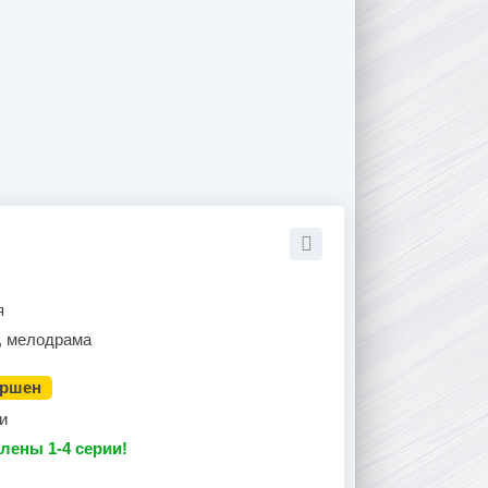
я
, мелодрама
ершен
и
лены 1-4 серии!