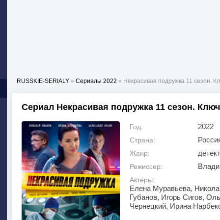
RUSSKIE-SERIALY
»
Сериалы 2022
» Некрасивая подружка 11 сезон. К
Сериал Некрасивая подружка 11 сезон. Ключ 
2022
Год:
Росси
Страна:
детек
Жанр:
Влади
Режиссер:
Актёры:
Елена Муравьева, Никола
Губанов, Игорь Сигов, Ол
Чернецкий, Ирина Нарбеко