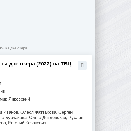
люч на дне озера
на дне озера (2022) на ТВЦ
я
тив
мир Янковский
й Иванов, Олеся Фаттахова, Сергей
ьга Бурлакова, Ольга Дятловская, Руслан
ва, Евгений Казакевич