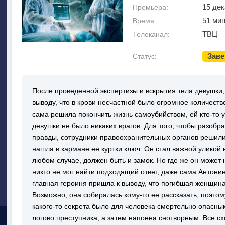
15 де
Премьера:
51 мин
Время:
ТВЦ
Телеканал:
Зав
Статус:
После проведенной экспертизы и вскрытия тела девушки,
выводу, что в крови несчастной было огромное количеств
сама решила покончить жизнь самоубийством, ей кто-то у
девушки не было никаких врагов. Для того, чтобы разобра
правды, сотрудники правоохранительных органов решил
нашла в кармане ее куртки ключ. Он стал важной уликой в
любом случае, должен быть и замок. Но где же он может 
никто не мог найти подходящий ответ, даже сама Антонин
главная героиня пришла к выводу, что погибшая женщина 
Возможно, она собиралась кому-то ее рассказать, поэтом
какого-то секрета было для человека смертельно опас
логово преступника, а затем напоена снотворным. Все сх