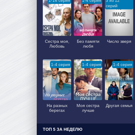
1-16 серия
1-4 серия
3 из 12
серий
Сестра моя,
Без памяти
Число зверя
Любовь
любя
1-4 серия
1-4 серия
1-4 серия
На разных
Моя сестра
Другая семья
берегах
лучше
ТОП 5 ЗА НЕДЕЛЮ