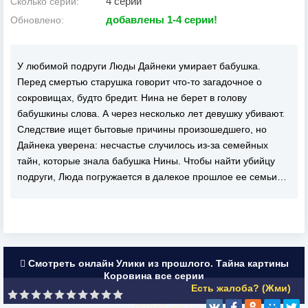
4 серии
Сколько серий:
добавлены 1-4 серии!
Обновлено:
У любимой подруги Люды Дайнеки умирает бабушка.
Перед смертью старушка говорит что-то загадочное о
сокровищах, будто бредит. Нина не берет в голову
бабушкины слова. А через несколько лет девушку убивают.
Следствие ищет бытовые причины произошедшего, но
Дайнека уверена: несчастье случилось из-за семейных
тайн, которые знала бабушка Нины. Чтобы найти убийцу
подруги, Люда погружается в далекое прошлое ее семьи…
Смотреть онлайн Улики из прошлого. Тайна картины
Коровина все серии
Есть жалоба? (Жми)
0/10 (
0
чел.)