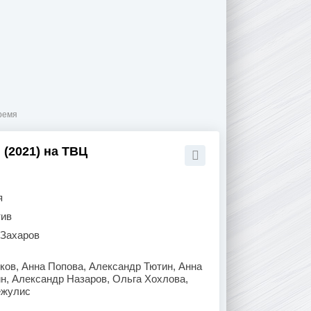
время
 (2021) на ТВЦ
я
тив
 Захаров
ов, Анна Попова, Александр Тютин, Анна
н, Александр Назаров, Ольга Хохлова,
ежулис