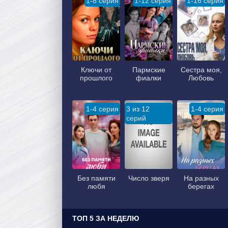
1-8 серия
1-12 серия
1-16 серия
Ключи от
Пармские
Сестра моя,
прошлого
фиалки
Любовь
1-4 серия
3 из 12
1-4 серия
серий
Без памяти
Число зверя
На разных
любя
берегах
ТОП 5 ЗА НЕДЕЛЮ