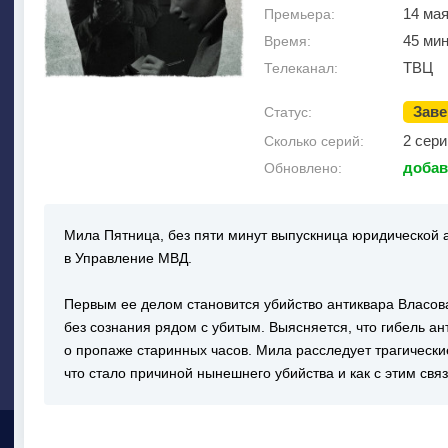
14 мая
Премьера:
45 мин
Время:
ТВЦ
Телеканал:
Зав
Статус:
2 сери
Сколько серий:
добав
Обновлено:
Мила Пятница, без пяти минут выпускница юридической а
в Управление МВД.
Первым ее делом становится убийство антиквара Власо
без сознания рядом с убитым. Выясняется, что гибель ан
о пропаже старинных часов. Мила расследует трагически
что стало причиной нынешнего убийства и как с этим св