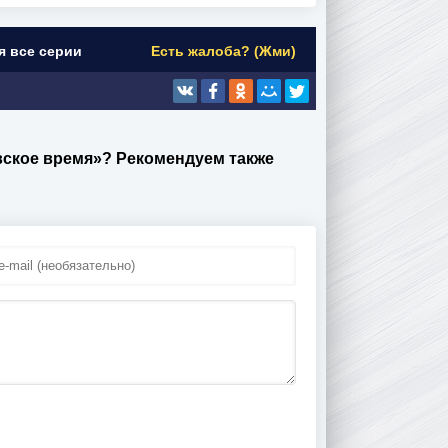
я все серии
Есть жалоба? (Жми)
овское время»? Рекомендуем также