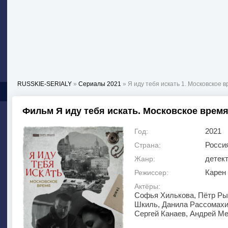
RUSSKIE-SERIALY
»
Сериалы 2021
» Я иду тебя искать 1. Московское 
Фильм Я иду тебя искать. Московское время
2021
Год:
Росси
Страна:
детек
Жанр:
Карен
Режиссер:
Актёры:
Софья Хилькова, Пётр Рык
Шкиль, Данила Рассомахи
Сергей Канаев, Андрей М