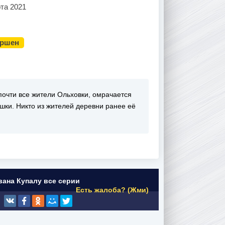
та 2021
ершен
почти все жители Ольховки, омрачается
ушки. Никто из жителей деревни ранее её
вана Купалу все серии
Есть жалоба? (Жми)