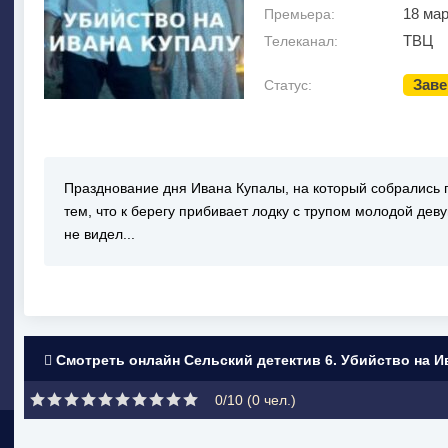
18 мар
Премьера:
ТВЦ
Телеканал:
Зав
Статус:
Празднование дня Ивана Купалы, на который собрались 
тем, что к берегу прибивает лодку с трупом молодой дев
не видел...
Смотреть онлайн Сельский детектив 6. Убийство на И
0/10 (
0
чел.)