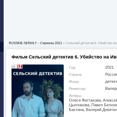
RUSSKIE-SERIALY
»
Сериалы 2021
» Сельский детектив 6. Убийство на
Фильм Сельский детектив 6. Убийство на Ив
2021
Год:
Росси
Страна:
детек
Жанр:
Валер
Режиссер:
Актёры:
Олеся Фаттахова, Алексе
Цыплакова, Павел Белозе
Бахтина, Валерий Девятил