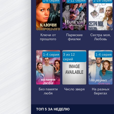
1-8 серия
1-12 серия
1-16 серия
Ключи от
Пармские
Сестра моя,
прошлого
фиалки
Любовь
1-4 серия
3 из 12
1-4 серия
серий
Без памяти
Число зверя
На разных
любя
берегах
ТОП 5 ЗА НЕДЕЛЮ