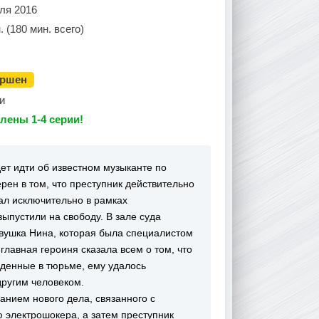
ля 2016
. (180 мин. всего)
ершен
и
лены 1-4 серии!
ет идти об известном музыканте по
ерен в том, что преступник действительно
вал исключительно в рамках
ыпустили на свободу. В зале суда
евушка Нина, которая была специалистом
главная героиня сказала всем о том, что
еденные в тюрьме, ему удалось
ругим человеком.
анием нового дела, связанного с
ю электрошокера, а затем преступник