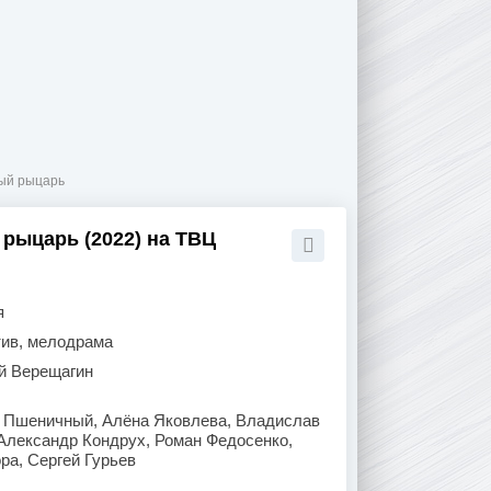
лый рыцарь
 рыцарь (2022) на ТВЦ
я
тив, мелодрама
й Верещагин
 Пшеничный, Алёна Яковлева, Владислав
Александр Кондрух, Роман Федосенко,
ра, Сергей Гурьев