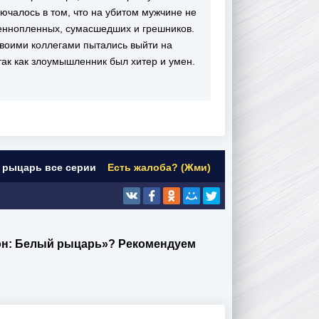
ючалось в том, что на убитом мужчине не
оеннопленных, сумасшедших и грешников.
своими коллегами пытались выйти на
 так как злоумышленник был хитер и умен.
й рыцарь все серии
Есть жалоба? (Жми)
зон: Белый рыцарь»? Рекомендуем