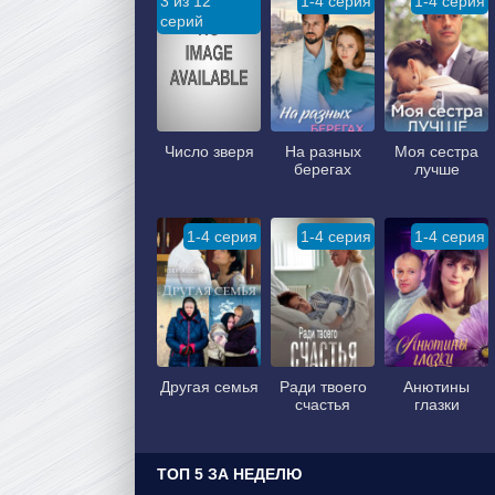
3 из 12
1-4 серия
1-4 серия
серий
Число зверя
На разных
Моя сестра
берегах
лучше
1-4 серия
1-4 серия
1-4 серия
Другая семья
Ради твоего
Анютины
счастья
глазки
ТОП 5 ЗА НЕДЕЛЮ