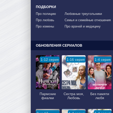
ПОДБОРКИ
Про полицию
Любовные треугольники
Про любовь
Семья и семейные отношения
Про измены
Про врачей и медицину
ОБНОВЛЕНИЯ СЕРИАЛОВ
1-12 серия
1-16 серия
1-4 серия
Пармские
Сестра моя,
Без памяти
фиалки
Любовь
любя