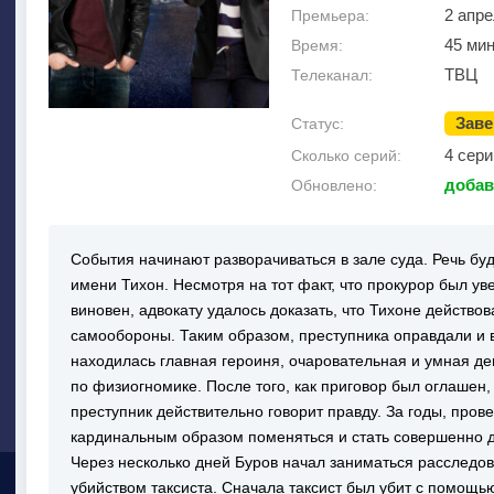
2 апре
Премьера:
45 мин
Время:
ТВЦ
Телеканал:
Зав
Статус:
4 сери
Сколько серий:
добав
Обновлено:
События начинают разворачиваться в зале суда. Речь буд
имени Тихон. Несмотря на тот факт, что прокурор был ув
виновен, адвокату удалось доказать, что Тихоне действо
самообороны. Таким образом, преступника оправдали и в
находилась главная героиня, очаровательная и умная д
по физиогномике. После того, как приговор был оглашен, 
преступник действительно говорит правду. За годы, пров
кардинальным образом поменяться и стать совершенно д
Через несколько дней Буров начал заниматься расследов
убийством таксиста. Сначала таксист был убит с помощь